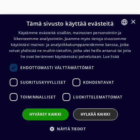
×
Tämä sivusto käyttää evästeitä
Käytämme evästeitä sisällön, mainosten personointiin ja
liikenteemme analysointiin. Jaamme myös tietoja sivustomme
FINNISH
käytöstäsi mainos- ja analytiikkakumppaneidemme kanssa, jotka
ENGLISH
voivat yhdistää ne muihin tietoihin, jotka olet heille antanut tai joita
MuxLab 500460 HDMI 4K Fiber
he ovat keränneet käyttäessäsi palveluitaan.
Lue lisää
Extender Kit, MM
EHDOTTOMASTI VÄLTTÄMÄTTÖMÄT
2 195,20
€
(alv. 0 %)
SUORITUSKYVYLLISET
KOHDENTAVAT
TOIMINNALLISET
LUOKITTELEMATTOMAT
Lisää ostoskoriin
HYVÄKSY KAIKKI
HYLKÄÄ KAIKKI
Lisää toivelistalle
NÄYTÄ TIEDOT
Lähetä sähköpostilla