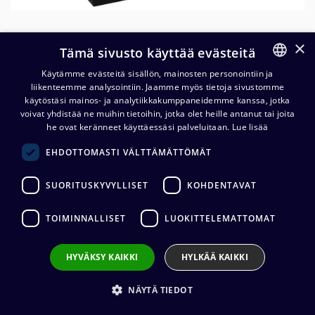
×
Tämä sivusto käyttää evästeitä
Käytämme evästeitä sisällön, mainosten personointiin ja
liikenteemme analysointiin. Jaamme myös tietoja sivustomme
FINNISH
käytöstäsi mainos- ja analytiikkakumppaneidemme kanssa, jotka
ENGLISH
voivat yhdistää ne muihin tietoihin, jotka olet heille antanut tai joita
he ovat keränneet käyttäessäsi palveluitaan.
Lue lisää
MuxLab 500760-RX-KVM HDMI
EHDOTTOMASTI VÄLTTÄMÄTTÖMÄT
4K/60 KVM SDVoE Receiver
SUORITUSKYVYLLISET
KOHDENTAVAT
2 212,00
€
(alv. 0 %)
TOIMINNALLISET
LUOKITTELEMATTOMAT
HYVÄKSY KAIKKI
HYLKÄÄ KAIKKI
Lisää ostoskoriin
NÄYTÄ TIEDOT
Lisää toivelistalle