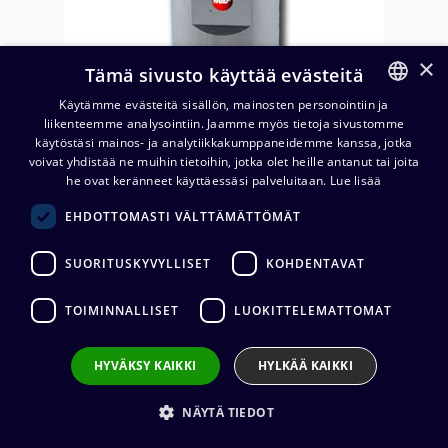
×
Tämä sivusto käyttää evästeitä
Käytämme evästeitä sisällön, mainosten personointiin ja
liikenteemme analysointiin. Jaamme myös tietoja sivustomme
FINNISH
käytöstäsi mainos- ja analytiikkakumppaneidemme kanssa, jotka
ENGLISH
voivat yhdistää ne muihin tietoihin, jotka olet heille antanut tai joita
he ovat keränneet käyttäessäsi palveluitaan.
Lue lisää
EHDOTTOMASTI VÄLTTÄMÄTTÖMÄT
Messi & Paoloni 50 ohm BNC-
urosliitin (5 mm), juotettava
SUORITUSKYVYLLISET
KOHDENTAVAT
10,09
€
(alv. 0 %)
TOIMINNALLISET
LUOKITTELEMATTOMAT
Liittimen valmistaja
:
Messi & Paoloni
Liittimen tyyppi
:
BNC
HYVÄKSY KAIKKI
HYLKÄÄ KAIKKI
Liittimen sukupuoli
:
Uros
Impedanssi
:
50 ohm
NÄYTÄ TIEDOT
Johdon kiinnitys
:
Juotos