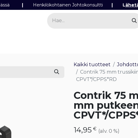
ipäivässä
|
Henkilökohtainen Johtokonsultti
|
L
ähet
a
Sähkö
Valo
Tilaa tuotteita
Yhteyst
Kaikki tuotteet
Johdotto
Contrik 75 mm trussiki
CPVT*/CPPS*RD
Contrik 75 m
mm putkeen 
CPVT*/CPPS
14,95
€
(alv. 0 %)