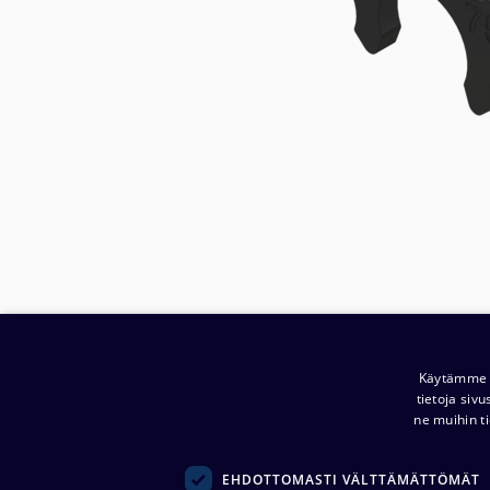
Käytämme e
tietoja siv
Yritys:
ne muihin ti
Noretron Komponentit Oy
(
0914944-2 )
Ansatie 5
EHDOTTOMASTI VÄLTTÄMÄTTÖMÄT