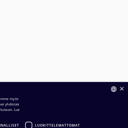
×
Jaamme myös
vat yhdistää
FINNISH
eluitaan.
Lue
ilaus- ja toimitusehdot​​
ENGLISH
ietosuojaseloste​
NNALLISET
LUOKITTELEMATTOMAT