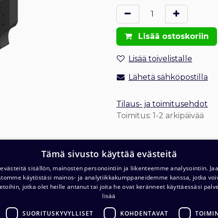
Lisää ostoskoriin
Lisää toivelistalle
Lähetä sähköpostilla
Tilaus- ja toimitusehdot
Toimitus: 1-2 arkipäivää
Tämä sivusto käyttää evästeitä
västeitä sisällön, mainosten personointiin ja liikenteemme analysointiin. 
ustomme käytöstäsi mainos- ja analytiikkakumppaneidemme kanssa, jotka voi
etoihin, jotka olet heille antanut tai joita he ovat keränneet käyttäessäsi palv
T
Varasto ja noutopiste (ma-pe klo. 7-16)
lisää
c/o Barona Avialogis
T
Turvalaaksonkuja 4
SUORITUSKYVYLLISET
KOHDENTAVAT
TOIMI