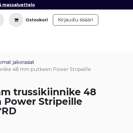
ä massaluettelo
​
Kirjaudu sisään
Ostoskori
iedot
Ota yhteyttä
Blogi
mat jakorasiat
innike 48 mm putkeen Power Stripeille
m trussikiinnike 48
Power Stripeille
*RD