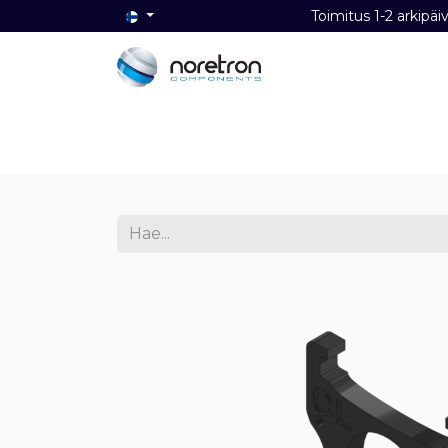
Toimitus 1-2 ark
Etusivu
Audio
Video
Dat