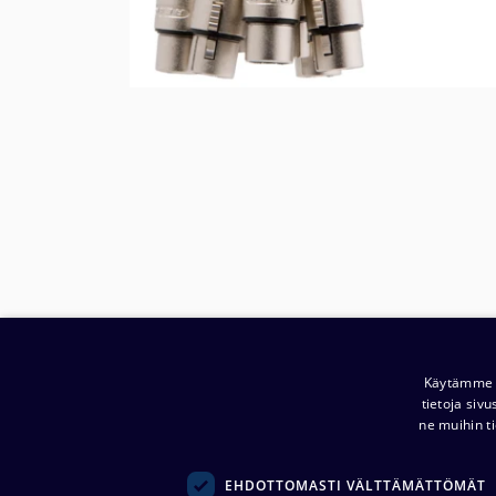
Käytämme e
tietoja siv
ne muihin ti
Yritys:
Noretron Komponentit Oy
EHDOTTOMASTI VÄLTTÄMÄTTÖMÄT