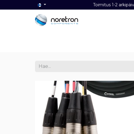
Toimitus 1-2 ark
Etusivu
Audio
Video
Dat