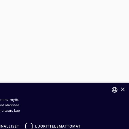
×
Jaamme myös
vat yhdistää
FINNISH
eluitaan.
Lue
ENGLISH
ilaus- ja toimitusehdot​​
NNALLISET
LUOKITTELEMATTOMAT