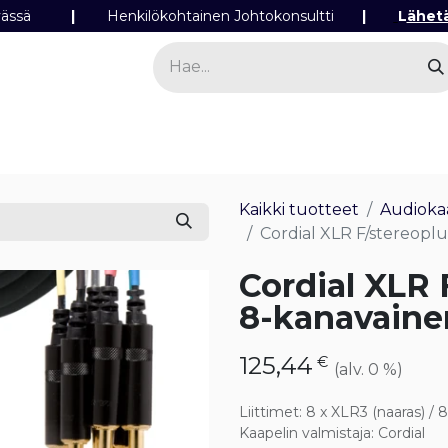
ipäivässä
|
Henkilökohtainen Johtokonsultti
|
L
ähet
a
Sähkö
Valo
Tilaa tuotteita
Yhteyst
Kaikki tuotteet
Audioka
Cordial XLR F/stereopl
Cordial XLR 
8-kanavaine
125,44
€
(alv. 0 %)
Liittimet
:
8 x XLR3 (naaras) / 
Kaapelin valmistaja
:
Cordial