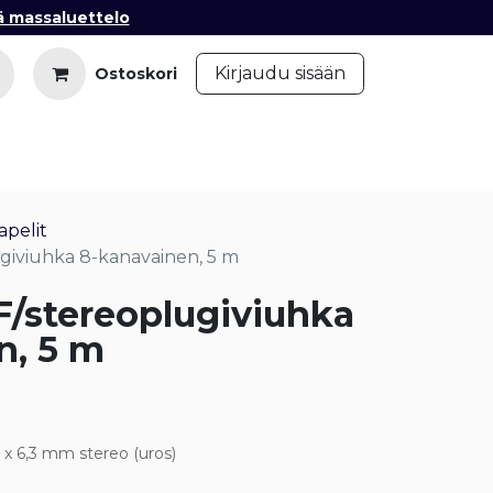
ä massaluettelo
​
Kirjaudu sisään
Ostoskori
iedot
Ota yhteyttä
Blogi
apelit
ugiviuhka 8-kanavainen, 5 m
F/stereoplugiviuhka
n, 5 m
8 x 6,3 mm stereo (uros)