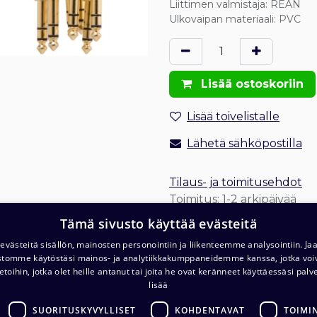
Liittimen valmistaja
:
REAN
Ulkovaipan materiaali
:
PVC
Lisää ostoskoriin
Lisää toivelistalle
Lähetä sähköpostilla
Tilaus- ja toimitusehdot
Toimitus: 1-2 arkipäivää
Tämä sivusto käyttää evästeitä
västeitä sisällön, mainosten personointiin ja liikenteemme analysointiin. 
ustomme käytöstäsi mainos- ja analytiikkakumppaneidemme kanssa, jotka voi
etoihin, jotka olet heille antanut tai joita he ovat keränneet käyttäessäsi palv
lisää
T
Varasto ja noutopiste (ma-pe klo. 7-16)
SUORITUSKYVYLLISET
KOHDENTAVAT
TOIMI