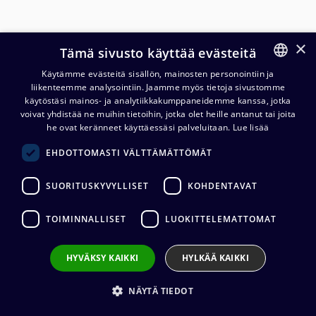
×
Tämä sivusto käyttää evästeitä
Käytämme evästeitä sisällön, mainosten personointiin ja
liikenteemme analysointiin. Jaamme myös tietoja sivustomme
FINNISH
käytöstäsi mainos- ja analytiikkakumppaneidemme kanssa, jotka
ENGLISH
voivat yhdistää ne muihin tietoihin, jotka olet heille antanut tai joita
Cordial CPI ZZ patch-kaapeli
he ovat keränneet käyttäessäsi palveluitaan.
Lue lisää
3,5 mm monoplugit
EHDOTTOMASTI VÄLTTÄMÄTTÖMÄT
11,48
€
(alv. 0 %)
SUORITUSKYVYLLISET
KOHDENTAVAT
Liittimet
:
1 x 3,5 mm mono (uros) / 1 x 3,5 mm mono (uros)
TOIMINNALLISET
LUOKITTELEMATTOMAT
Kaapelin valmistaja
:
Cordial
Liittimen valmistaja
:
REAN
Johtimet
:
2 x 0.18 mm²
HYVÄKSY KAIKKI
HYLKÄÄ KAIKKI
Ulkovaipan materiaali
:
PVC
Kaapelin pituus
:
0,15 m, 0,3 m, 0,6 m, 0,9 m, 1,2 m
NÄYTÄ TIEDOT
VALITSE
KAAPELIN PITUUS