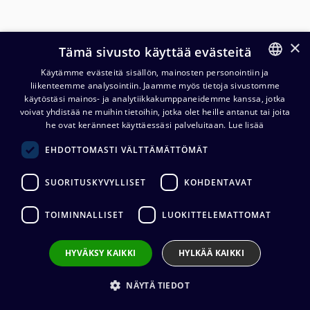
×
Tämä sivusto käyttää evästeitä
Käytämme evästeitä sisällön, mainosten personointiin ja
liikenteemme analysointiin. Jaamme myös tietoja sivustomme
FINNISH
käytöstäsi mainos- ja analytiikkakumppaneidemme kanssa, jotka
ENGLISH
voivat yhdistää ne muihin tietoihin, jotka olet heille antanut tai joita
he ovat keränneet käyttäessäsi palveluitaan.
Lue lisää
Cordial ECOHEMP PR-SILENT
EHDOTTOMASTI VÄLTTÄMÄTTÖMÄT
instrumenttikaapeli
silentPLUG® kulma
SUORITUSKYVYLLISET
KOHDENTAVAT
73,36
€
(alv. 0 %)
TOIMINNALLISET
LUOKITTELEMATTOMAT
Liittimet
:
1 x 6,3 mm mono (uros) / 1 x 6,3 mm mono (uros)
HYVÄKSY KAIKKI
HYLKÄÄ KAIKKI
Kaapelin valmistaja
:
Cordial
Liittimen valmistaja
:
Neutrik
Johtimet
:
1 x 0.50 mm²
NÄYTÄ TIEDOT
Ulkovaipan materiaali
:
TPE-V