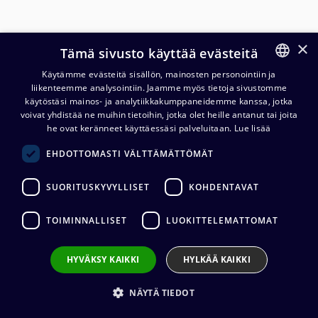
×
Tämä sivusto käyttää evästeitä
Käytämme evästeitä sisällön, mainosten personointiin ja
liikenteemme analysointiin. Jaamme myös tietoja sivustomme
FINNISH
käytöstäsi mainos- ja analytiikkakumppaneidemme kanssa, jotka
ENGLISH
voivat yhdistää ne muihin tietoihin, jotka olet heille antanut tai joita
he ovat keränneet käyttäessäsi palveluitaan.
Lue lisää
Cordial EY WRPP 3,5 mm
EHDOTTOMASTI VÄLTTÄMÄTTÖMÄT
stereoplugi/2 x 6,3 mm plugi Y-
kaapeli
SUORITUSKYVYLLISET
KOHDENTAVAT
9,10
€
(alv. 0 %)
TOIMINNALLISET
LUOKITTELEMATTOMAT
Liittimet
:
1 x 3,5 mm stereo (uros) / 2 x 6,3 mm mono (uros)
HYVÄKSY KAIKKI
HYLKÄÄ KAIKKI
Kaapelin valmistaja
:
Cordial
Ulkovaipan materiaali
:
PVC
Kaapelin pituus
:
1 m, 1,5 m, 3 m, 5 m
NÄYTÄ TIEDOT
VALITSE
KAAPELIN PITUUS