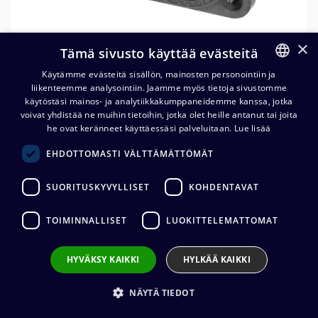
×
Tämä sivusto käyttää evästeitä
Käytämme evästeitä sisällön, mainosten personointiin ja
liikenteemme analysointiin. Jaamme myös tietoja sivustomme
FINNISH
käytöstäsi mainos- ja analytiikkakumppaneidemme kanssa, jotka
ENGLISH
voivat yhdistää ne muihin tietoihin, jotka olet heille antanut tai joita
he ovat keränneet käyttäessäsi palveluitaan.
Lue lisää
Neutrik NAC3PX-TOP
EHDOTTOMASTI VÄLTTÄMÄTTÖMÄT
powerCON TRUE1 IN/OUT
tuplarunko
SUORITUSKYVYLLISET
KOHDENTAVAT
13,78
€
(alv. 0 %)
TOIMINNALLISET
LUOKITTELEMATTOMAT
Liittimen valmistaja
:
Neutrik
HYVÄKSY KAIKKI
HYLKÄÄ KAIKKI
Liittimen tyyppi
:
powerCON
Johdon kiinnitys
:
Juotos / lattaliitin
NÄYTÄ TIEDOT