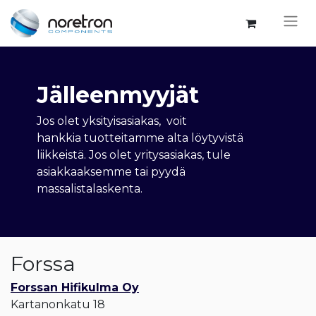
Jälleenmyyjät
Jos olet yksityisasiakas, voit
hankkia tuotteitamme alta löytyvistä
liikkeistä. Jos olet yritysasiakas, tule
asiakkaaksemme tai pyydä
massalistalaskenta.
Forssa
Forssan Hifikulma Oy
Kartanonkatu 18