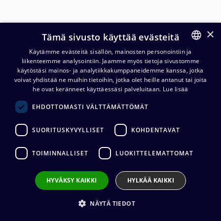
×
Tämä sivusto käyttää evästeitä
Helsinki
Käytämme evästeitä sisällön, mainosten personointiin ja
Audiokauppa Finland Oy
liikenteemme analysointiin. Jaamme myös tietoja sivustomme
FINNISH
Fredrikinkatu 33
käytöstäsi mainos- ja analytiikkakumppaneidemme kanssa, jotka
ENGLISH
voivat yhdistää ne muihin tietoihin, jotka olet heille antanut tai joita
Aron Soitin
he ovat keränneet käyttäessäsi palveluitaan.
Lue lisää
Sahaajankatu 12
EHDOTTOMASTI VÄLTTÄMÄTTÖMÄT
DLX Deluxe Music Shop Oy
SUORITUSKYVYLLISET
KOHDENTAVAT
Hermannin Rantatie 10
Haloradio
TOIMINNALLISET
LUOKITTELEMATTOMAT
Eteläinen Hesperiankatu 26
HYVÄKSY KAIKKI
HYLKÄÄ KAIKKI
Kruunuradio Oy
Liisankatu 3
NÄYTÄ TIEDOT
Mareksound Oy