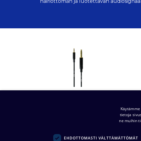
häiriöttömän ja luotettavan audiosignaal
Audiokaapelit​​​​​​
Käytämme e
tietoja siv
ne muihin ti
EHDOTTOMASTI VÄLTTÄMÄTTÖMÄT