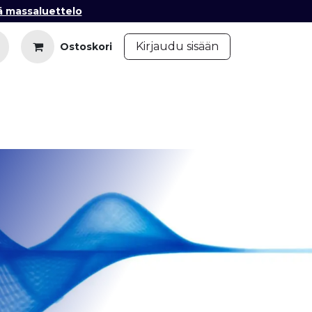
ä massaluettelo
​
Kirjaudu sisään
Ostoskori
iedot
Ota yhteyttä
Blogi