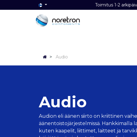
Toimitus 1-2 ark
Etusivu
Audio
Video
Dat
>
Audio
Audio
Audion eli äänen siirto on kriittinen vaihe
äänentoistojärjestelmissä. Hankkimalla
kuten kaapelit, liittimet, laitteet ja tarvi