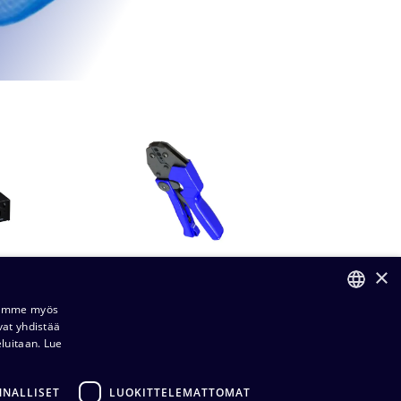
×
Audiotarvikkeet​​​​
Jaamme myös
vat yhdistää
FINNISH
eluitaan.
Lue
ENGLISH
NNALLISET
LUOKITTELEMATTOMAT