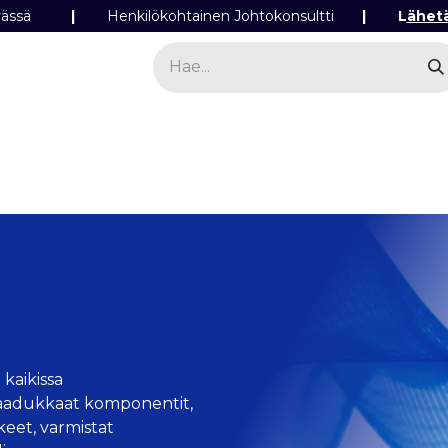
ipäivässä
|
Henkilökohtainen Johtokonsultti
|
L
ähet
a
Sähkö
Valo
Tilaa tuotteita
Yhteyst
 kaikissa
 laadukkaat komponentit,
kkeet, varmistat