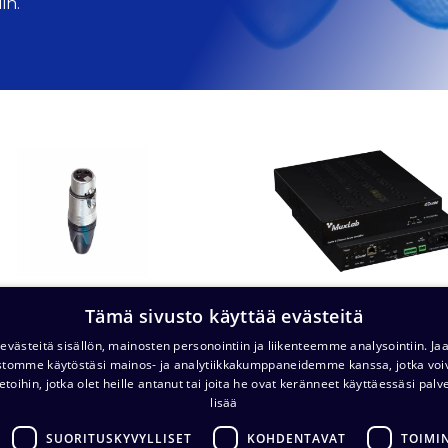
in.
Tämä sivusto käyttää evästeitä
Audioliittimet​​​​
Audiolaitteet​​​​​​
västeitä sisällön, mainosten personointiin ja liikenteemme analysointiin. 
ustomme käytöstäsi mainos- ja analytiikkakumppaneidemme kanssa, jotka voi
etoihin, jotka olet heille antanut tai joita he ovat keränneet käyttäessäsi palv
lisää
SUORITUSKYVYLLISET
KOHDENTAVAT
TOIMI