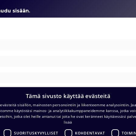
audu sisään
.
Tämä sivusto käyttää evästeitä
västeitä sisällön, mainosten personointiin ja liikenteemme analysointiin. 
ustomme käytöstäsi mainos- ja analytiikkakumppaneidemme kanssa, jotka voi
etoihin, jotka olet heille antanut tai joita he ovat keränneet käyttäessäsi palv
lisää
SUORITUSKYVYLLISET
KOHDENTAVAT
TOIMI