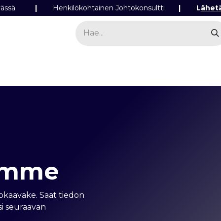
ipäivässä
|
Henkilökohtainen Johtokonsultti
|
L
ähet
a
Sähkö
Valo
Tilaa tuotteita
Yhteyst
emme
tokaavake. Saat tiedon
si seuraavan