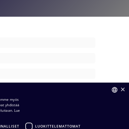
×
Jaamme myös
vat yhdistää
FINNISH
eluitaan.
Lue
ENGLISH
NNALLISET
LUOKITTELEMATTOMAT