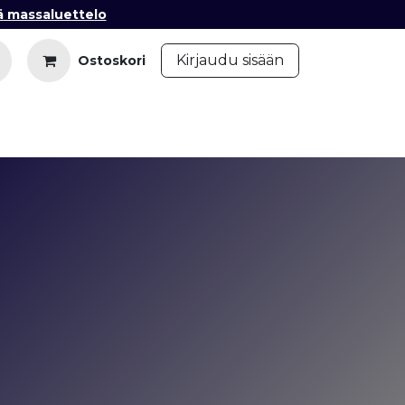
ä massaluettelo
​
Kirjaudu sisään
Ostoskori
iedot
Ota yhteyttä
Blogi