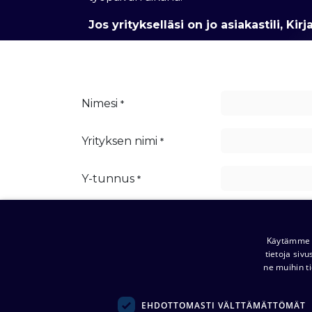
Jos yritykselläsi on jo asiakastili,
Kirj
Nimesi
*
Yrityksen nimi
*
Y-tunnus
*
Katuosoite
*
Käytämme e
Postinumero
tietoja siv
*
ne muihin ti
Paikkakunta
*
EHDOTTOMASTI VÄLTTÄMÄTTÖMÄT