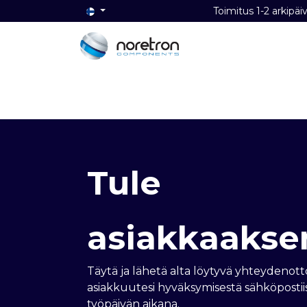
Toimitus 1-2 ark
Etusivu
Audio
Video
Dat
Tule
asiakkaaks
Täytä ja lähetä alta löytyvä yhteydenot
asiakkuutesi hyväksymisestä sähköpostii
työpäivän aikana.