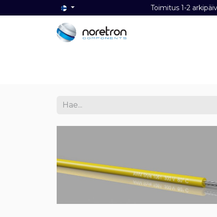
Toimitus 1-2 ark
Etusivu
Audio
Video
Dat