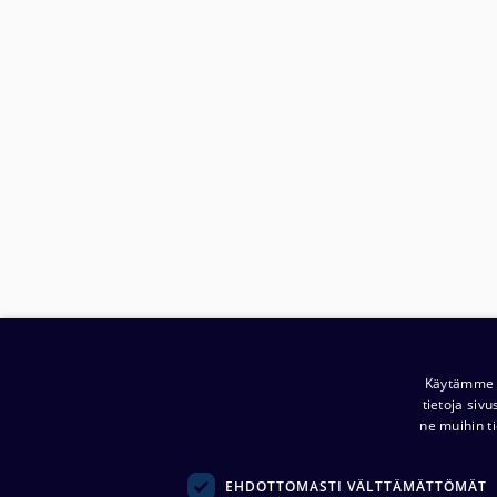
Käytämme e
Yritys:
tietoja siv
Noretron Komponentit Oy
ne muihin ti
(
0914944-2 )
Ansatie 5
EHDOTTOMASTI VÄLTTÄMÄTTÖMÄT