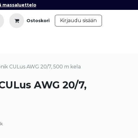
ä massaluettelo
​
Kirjaudu sisään
Ostoskori
iedot
Ota yhteyttä
Blogi
onik CULus AWG 20/7, 500 m kela
 CULus AWG 20/7,
ik