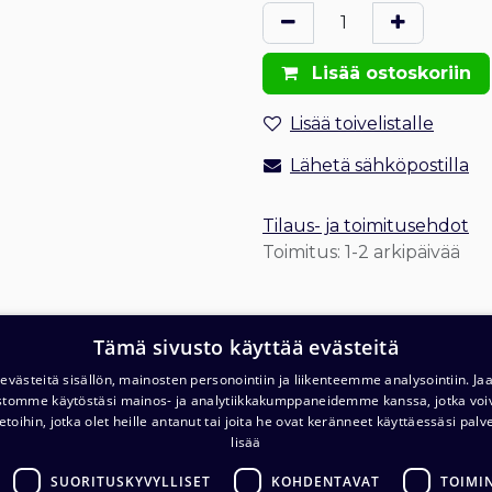
Lisää ostoskoriin
Lisää toivelistalle
Lähetä sähköpostilla
Tilaus- ja toimitusehdot
Toimitus: 1-2 arkipäivää
Tämä sivusto käyttää evästeitä
västeitä sisällön, mainosten personointiin ja liikenteemme analysointiin. 
ustomme käytöstäsi mainos- ja analytiikkakumppaneidemme kanssa, jotka voi
T
Varasto ja noutopiste (ma-pe klo. 7-16)
etoihin, jotka olet heille antanut tai joita he ovat keränneet käyttäessäsi palv
lisää
c/o Barona Avialogis
T
Turvalaaksonkuja 4
SUORITUSKYVYLLISET
KOHDENTAVAT
TOIMI