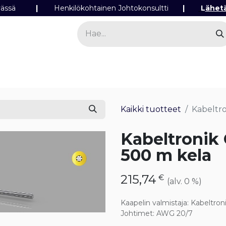
ipäivässä
|
Henkilökohtainen Johtokonsultti
|
L
ähet
a
Sähkö
Valo
Tilaa tuotteita
Yhteyst
Kaikki tuotteet
Kabeltr
Kabeltronik
500 m kela
215,74
€
(alv. 0 %)
Kaapelin valmistaja
:
Kabeltron
Johtimet
:
AWG 20/7