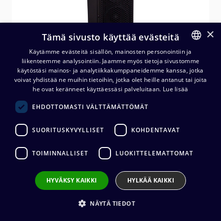
×
Tämä sivusto käyttää evästeitä
Käytämme evästeitä sisällön, mainosten personointiin ja
liikenteemme analysointiin. Jaamme myös tietoja sivustomme
FINNISH
käytöstäsi mainos- ja analytiikkakumppaneidemme kanssa, jotka
ENGLISH
voivat yhdistää ne muihin tietoihin, jotka olet heille antanut tai joita
he ovat keränneet käyttäessäsi palveluitaan.
Lue lisää
MuxLab 500220 Dante
EHDOTTOMASTI VÄLTTÄMÄTTÖMÄT
pilarikaiutin 60W
SUORITUSKYVYLLISET
KOHDENTAVAT
1 038,80
€
(alv. 0 %)
TOIMINNALLISET
LUOKITTELEMATTOMAT
HYVÄKSY KAIKKI
HYLKÄÄ KAIKKI
Lisää ostoskoriin
NÄYTÄ TIEDOT
Lisää toivelistalle