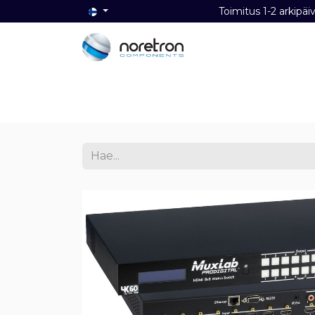
Toimitus 1-2 ark
Etusivu
Audio
Video
Dat