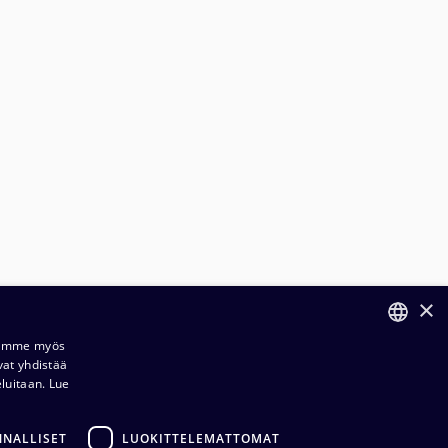
×
ilaus- ja toimitusehdot​​
Jaamme myös
vat yhdistää
FINNISH
ietosuojaseloste​
eluitaan.
Lue
ENGLISH
dustuksemme​​
NNALLISET
LUOKITTELEMATTOMAT