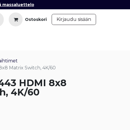
ä massaluettelo
​
Kirjaudu sisään
Ostoskori
iedot
Ota yhteyttä
Blogi
vaihtimet
8 Matrix Switch, 4K/60
443 HDMI 8x8
h, 4K/60