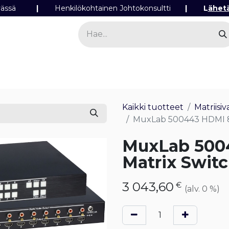
ipäivässä
|
Henkilökohtainen Johtokonsultti
|
L
ähet
a
Sähkö
Valo
Tilaa tuotteita
Yhteyst
Kaikki tuotteet
Matriisi
MuxLab 500443 HDMI 8x
MuxLab 500
Matrix Switc
3 043,60
€
(alv. 0 %)