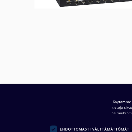
Yritys:
Noretron Komponentit Oy
Käytämme e
tietoja siv
(
0914944-2 )
ne muihin ti
Ansatie 5
01740 Vantaa
EHDOTTOMASTI VÄLTTÄMÄTTÖMÄT
komponentit@noretroncomponents