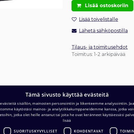
Lisää ostoskoriin
Lisää toivelistalle
Lähetä sähköpostilla
Tilaus- ja toimitusehdot
Toimitus: 1-2 arkipäivää
Tämä sivusto käyttää evästeitä
T
Varasto ja noutopiste (ma-pe klo. 7-16)
västeitä sisällön, mainosten personointiin ja liikenteemme analysointiin. 
ustomme käytöstäsi mainos- ja analytiikkakumppaneidemme kanssa, jotka voi
c/o Barona Avialogis
T
etoihin, jotka olet heille antanut tai joita he ovat keränneet käyttäessäsi palv
Turvalaaksonkuja 4
lisää
01740 Vantaa
E
SUORITUSKYVYLLISET
KOHDENTAVAT
TOIMI
.com