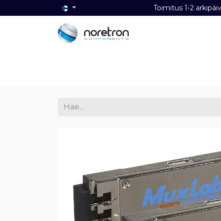
Toimitus 1-2 ark
Etusivu
Audio
Video
Dat