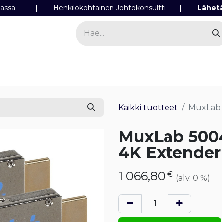
ipäivässä
|
Henkilökohtainen Johtokonsultti
|
L
ähet
a
Sähkö
Valo
Tilaa tuotteita
Yhteyst
Kaikki tuotteet
MuxLab 
MuxLab 5004
4K Extender
1 066,80
€
(alv. 0 %)