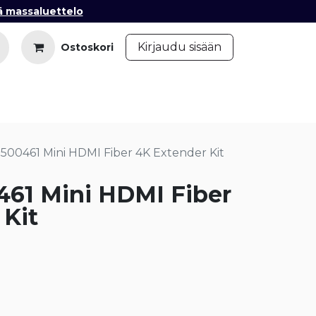
ä massaluettelo
​
Kirjaudu sisään
Ostoskori
iedot
Ota yhteyttä
Blogi
500461 Mini HDMI Fiber 4K Extender Kit
61 Mini HDMI Fiber
 Kit