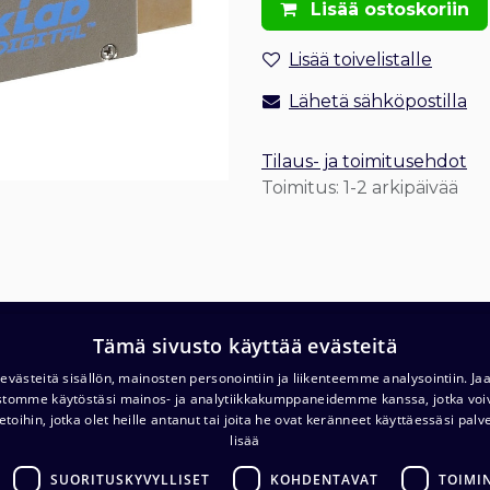
Lisää ostoskoriin
Lisää toivelistalle
Lähetä sähköpostilla
Tilaus- ja toimitusehdot
Toimitus: 1-2 arkipäivää
Tämä sivusto käyttää evästeitä
T
Varasto ja noutopiste (ma-pe klo. 7-16)
västeitä sisällön, mainosten personointiin ja liikenteemme analysointiin. 
c/o Barona Avialogis
ustomme käytöstäsi mainos- ja analytiikkakumppaneidemme kanssa, jotka voi
T
Turvalaaksonkuja 4
etoihin, jotka olet heille antanut tai joita he ovat keränneet käyttäessäsi palv
lisää
01740 Vantaa
E
.com
SUORITUSKYVYLLISET
KOHDENTAVAT
TOIMI