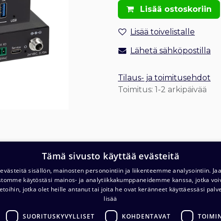
Lisää ostoskoriin
Lisää toivelistalle
Lähetä sähköpostilla
Tilaus- ja toimitusehdot
Toimitus: 1-2 arkipäivää
Tämä sivusto käyttää evästeitä
västeitä sisällön, mainosten personointiin ja liikenteemme analysointiin. 
ustomme käytöstäsi mainos- ja analytiikkakumppaneidemme kanssa, jotka voi
etoihin, jotka olet heille antanut tai joita he ovat keränneet käyttäessäsi palv
lisää
T
Varasto ja noutopiste (ma-pe klo. 7-16)
c/o Barona Avialogis
SUORITUSKYVYLLISET
KOHDENTAVAT
TOIMI
T