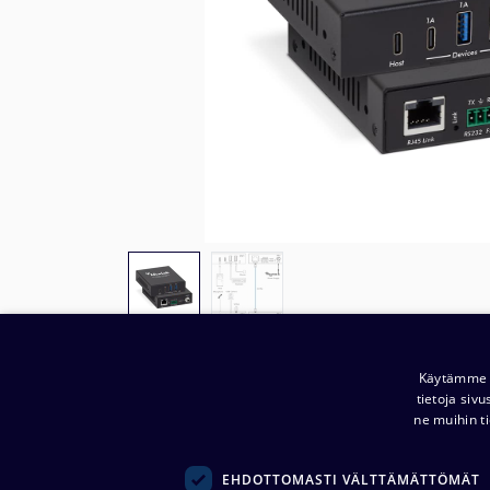
Käytämme e
tietoja siv
ne muihin ti
Yritys:
Noretron Komponentit Oy
(
0914944-2 )
EHDOTTOMASTI VÄLTTÄMÄTTÖMÄT