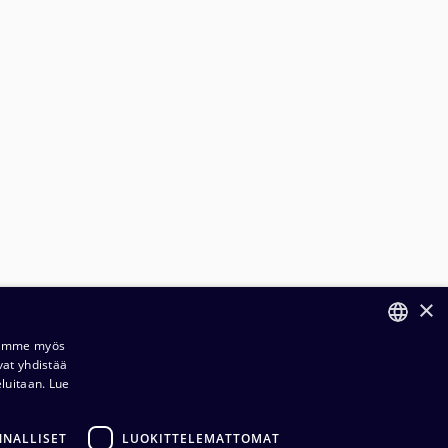
×
Jaamme myös
vat yhdistää
FINNISH
eluitaan.
Lue
ENGLISH
ilaus- ja toimitusehdot​​
NNALLISET
LUOKITTELEMATTOMAT
ietosuojaseloste​