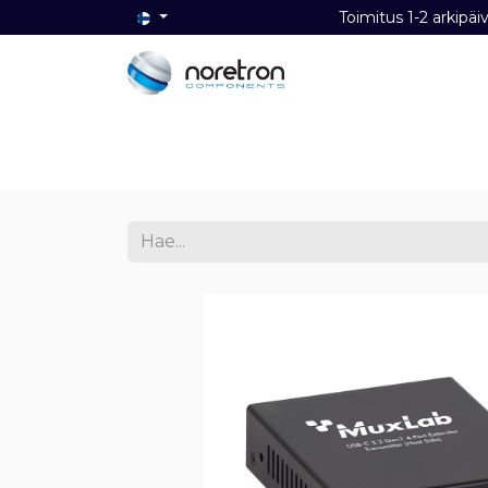
Toimitus 1-2 ark
Etusivu
Audio
Video
Dat