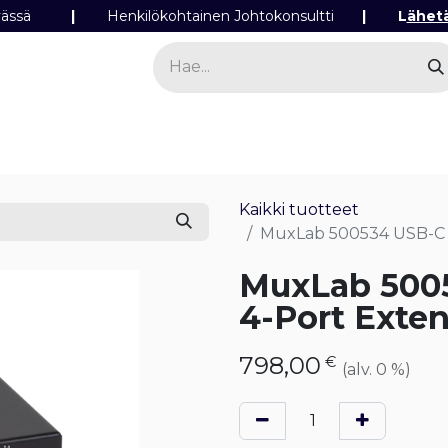
ipäivässä
|
Henkilökohtainen Johtokonsultti
|
L
ähet
a
Sähkö
Valo
Tilaa tuotteita
Yhteyst
Kaikki tuotteet
MuxLab 500534 USB-C 3
MuxLab 5005
4-Port Exten
798,00
€
(alv. 0 %)