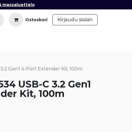
ä massaluettelo
​
Kirjaudu sisään
Ostoskori
iedot
Ota yhteyttä
Blogi
.2 Gen1 4-Port Extender Kit, 100m
34 USB-C 3.2 Gen1
der Kit, 100m