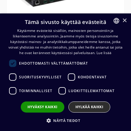
×
Tämä sivusto käyttää evästeitä
Käytämme evästeitä sisällön, mainosten personointiin ja
liikenteemme analysointiin. Jaamme myös tietoja sivustomme
FINNISH
käytöstäsi mainos- ja analytiikkakumppaneidemme kanssa, jotka
ENGLISH
voivat yhdistää ne muihin tietoihin, jotka olet heille antanut tai joita
he ovat keränneet käyttäessäsi palveluitaan.
Lue lisää
EHDOTTOMASTI VÄLTTÄMÄTTÖMÄT
MuxLab 500536 USB-C 3.2 Gen1
Dual HDMI Extender Kit, 100m
SUORITUSKYVYLLISET
KOHDENTAVAT
1 064,00
€
(alv. 0 %)
TOIMINNALLISET
LUOKITTELEMATTOMAT
HYVÄKSY KAIKKI
HYLKÄÄ KAIKKI
Lisää ostoskoriin
NÄYTÄ TIEDOT
Lisää toivelistalle