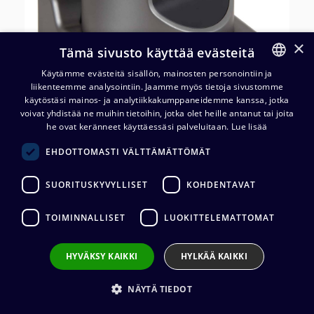
×
Tämä sivusto käyttää evästeitä
Käytämme evästeitä sisällön, mainosten personointiin ja
liikenteemme analysointiin. Jaamme myös tietoja sivustomme
FINNISH
käytöstäsi mainos- ja analytiikkakumppaneidemme kanssa, jotka
ENGLISH
voivat yhdistää ne muihin tietoihin, jotka olet heille antanut tai joita
he ovat keränneet käyttäessäsi palveluitaan.
Lue lisää
EHDOTTOMASTI VÄLTTÄMÄTTÖMÄT
MuxLab 500790-NDI
USB/NDI/IP PTZ Camera 30x
SUORITUSKYVYLLISET
KOHDENTAVAT
Zoom, PoE
TOIMINNALLISET
LUOKITTELEMATTOMAT
1 929,20
€
(alv. 0 %)
HYVÄKSY KAIKKI
HYLKÄÄ KAIKKI
NÄYTÄ TIEDOT
Lisää ostoskoriin