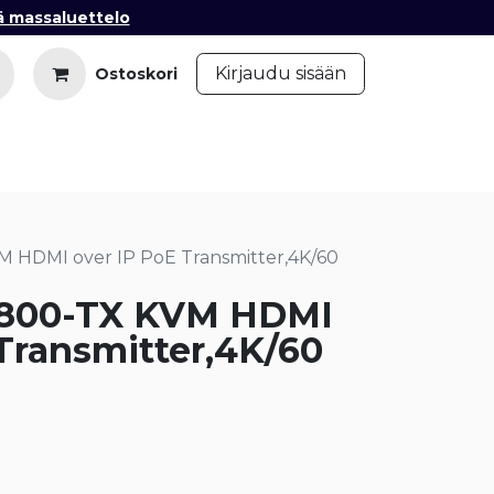
ä massaluettelo
​
Kirjaudu sisään
Ostoskori
iedot
Ota yhteyttä
Blogi
 HDMI over IP PoE Transmitter,4K/60
800-TX KVM HDMI
Transmitter,4K/60