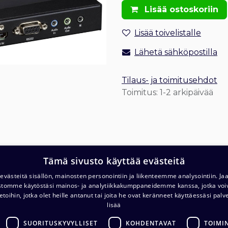
Lisää ostoskoriin
Lisää toivelistalle
Lähetä sähköpostilla
Tilaus- ja toimitusehdot
Toimitus: 1-2 arkipäivää
Tämä sivusto käyttää evästeitä
T
Varasto ja noutopiste (ma-pe klo. 7-16)
västeitä sisällön, mainosten personointiin ja liikenteemme analysointiin. 
ustomme käytöstäsi mainos- ja analytiikkakumppaneidemme kanssa, jotka voi
c/o Barona Avialogis
T
etoihin, jotka olet heille antanut tai joita he ovat keränneet käyttäessäsi palv
Turvalaaksonkuja 4
lisää
01740 Vantaa
E
SUORITUSKYVYLLISET
KOHDENTAVAT
TOIMI
.com