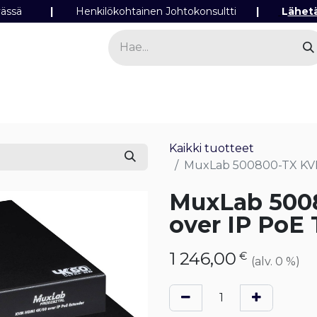
ipäivässä
|
Henkilökohtainen Johtokonsultti
|
L
ähet
a
Sähkö
Valo
Tilaa tuotteita
Yhteyst
Kaikki tuotteet
MuxLab 500800-TX KVM
MuxLab 500
over IP PoE 
1 246,00
€
(alv. 0 %)