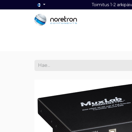
Toimitus 1-2 ark
Etusivu
Audio
Video
Dat