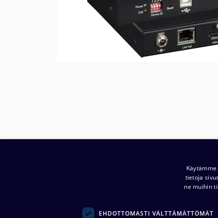
Yritys:
Noretron Komponentit Oy
Käytämme e
tietoja siv
(
0914944-2 )
ne muihin ti
Ansatie 5
01740 Vantaa
EHDOTTOMASTI VÄLTTÄMÄTTÖMÄT
komponentit@noretroncomponents