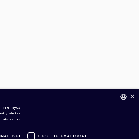
×
ilaus- ja toimitusehdot​​
Jaamme myös
vat yhdistää
FINNISH
ietosuojaseloste​
eluitaan.
Lue
ENGLISH
dustuksemme​​
NNALLISET
LUOKITTELEMATTOMAT