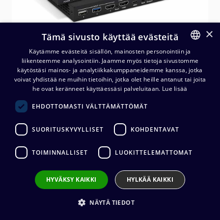
×
Tämä sivusto käyttää evästeitä
Käytämme evästeitä sisällön, mainosten personointiin ja
liikenteemme analysointiin. Jaamme myös tietoja sivustomme
FINNISH
käytöstäsi mainos- ja analytiikkakumppaneidemme kanssa, jotka
ENGLISH
voivat yhdistää ne muihin tietoihin, jotka olet heille antanut tai joita
he ovat keränneet käyttäessäsi palveluitaan.
Lue lisää
EHDOTTOMASTI VÄLTTÄMÄTTÖMÄT
MuxLab 500882 USB/HDMI
Video Selector and Mixer
SUORITUSKYVYLLISET
KOHDENTAVAT
932,40
€
(alv. 0 %)
TOIMINNALLISET
LUOKITTELEMATTOMAT
HYVÄKSY KAIKKI
HYLKÄÄ KAIKKI
Lisää ostoskoriin
NÄYTÄ TIEDOT
Lisää toivelistalle