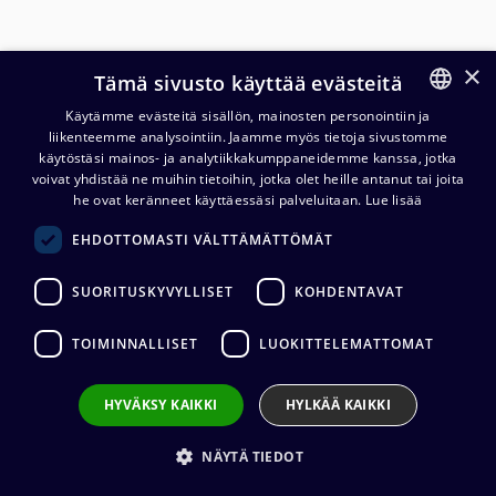
×
Tämä sivusto käyttää evästeitä
Käytämme evästeitä sisällön, mainosten personointiin ja
liikenteemme analysointiin. Jaamme myös tietoja sivustomme
FINNISH
käytöstäsi mainos- ja analytiikkakumppaneidemme kanssa, jotka
ENGLISH
voivat yhdistää ne muihin tietoihin, jotka olet heille antanut tai joita
he ovat keränneet käyttäessäsi palveluitaan.
Lue lisää
MuxLab 500970-MM
EHDOTTOMASTI VÄLTTÄMÄTTÖMÄT
Multimode SFP module,
850nm
SUORITUSKYVYLLISET
KOHDENTAVAT
128,80
€
(alv. 0 %)
TOIMINNALLISET
LUOKITTELEMATTOMAT
HYVÄKSY KAIKKI
HYLKÄÄ KAIKKI
Lisää ostoskoriin
NÄYTÄ TIEDOT
Lisää toivelistalle