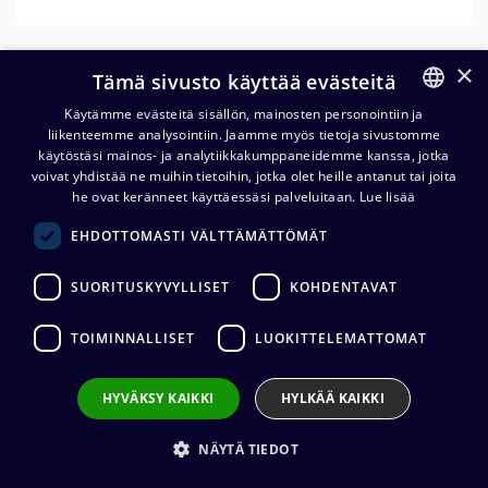
×
Tämä sivusto käyttää evästeitä
Käytämme evästeitä sisällön, mainosten personointiin ja
liikenteemme analysointiin. Jaamme myös tietoja sivustomme
FINNISH
käytöstäsi mainos- ja analytiikkakumppaneidemme kanssa, jotka
ENGLISH
voivat yhdistää ne muihin tietoihin, jotka olet heille antanut tai joita
Kaiser Schukopistoke
he ovat keränneet käyttäessäsi palveluitaan.
Lue lisää
murtosuojalla, vaalea
EHDOTTOMASTI VÄLTTÄMÄTTÖMÄT
1,85
€
(alv. 0 %)
SUORITUSKYVYLLISET
KOHDENTAVAT
TOIMINNALLISET
LUOKITTELEMATTOMAT
Lisää ostoskoriin
HYVÄKSY KAIKKI
HYLKÄÄ KAIKKI
Lisää toivelistalle
NÄYTÄ TIEDOT
Lähetä sähköpostilla