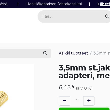
ipäivässä
|
Henkilökohtainen Johtokonsultti
|
L
ähet
a
Sähkö
Valo
Tilaa tuotteita
Yhteyst
Kaikki tuotteet
3,5mm st
3,5mm st.ja
adapteri, met
6,45
€
(alv. 0 %)