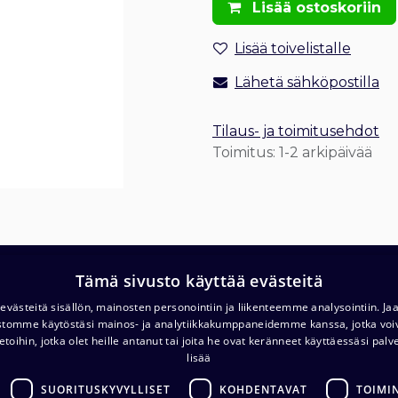
Lisää ostoskoriin
Lisää toivelistalle
Lähetä sähköpostilla
Tilaus- ja toimitusehdot
Toimitus: 1-2 arkipäivää
Tämä sivusto käyttää evästeitä
T
Varasto ja noutopiste (ma-pe klo. 7-16)
västeitä sisällön, mainosten personointiin ja liikenteemme analysointiin. 
c/o Barona Avialogis
ustomme käytöstäsi mainos- ja analytiikkakumppaneidemme kanssa, jotka voi
T
Turvalaaksonkuja 4
etoihin, jotka olet heille antanut tai joita he ovat keränneet käyttäessäsi palv
lisää
01740 Vantaa
E
.com
SUORITUSKYVYLLISET
KOHDENTAVAT
TOIMI