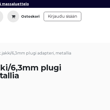
ä massaluettelo
​
Kirjaudu sisään
Ostoskori
iedot
Ota yhteyttä
Blogi
.jakki/6,3mm plugi adapteri, metallia
kki/6,3mm plugi
allia