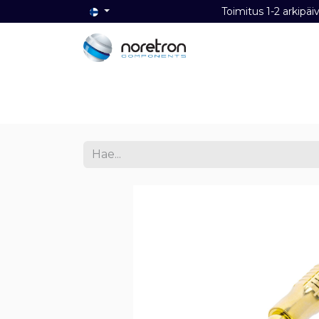
Toimitus 1-2 ark
Etusivu
Audio
Video
Dat