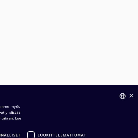
×
ilaus- ja toimitusehdot​​
Jaamme myös
vat yhdistää
FINNISH
ietosuojaseloste​
eluitaan.
Lue
ENGLISH
dustuksemme​​
NNALLISET
LUOKITTELEMATTOMAT