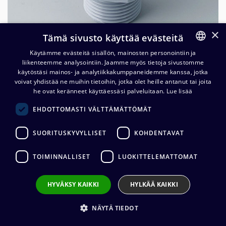
×
Tämä sivusto käyttää evästeitä
Käytämme evästeitä sisällön, mainosten personointiin ja
liikenteemme analysointiin. Jaamme myös tietoja sivustomme
FINNISH
käytöstäsi mainos- ja analytiikkakumppaneidemme kanssa, jotka
ENGLISH
voivat yhdistää ne muihin tietoihin, jotka olet heille antanut tai joita
OKW Cable gland M20 x 1,5 for
he ovat keränneet käyttäessäsi palveluitaan.
Lue lisää
Ø 10-14 mm cables
EHDOTTOMASTI VÄLTTÄMÄTTÖMÄT
2,54
€
(alv. 0 %)
SUORITUSKYVYLLISET
KOHDENTAVAT
TOIMINNALLISET
LUOKITTELEMATTOMAT
Lisää ostoskoriin
HYVÄKSY KAIKKI
HYLKÄÄ KAIKKI
Lisää toivelistalle
NÄYTÄ TIEDOT
Lähetä sähköpostilla