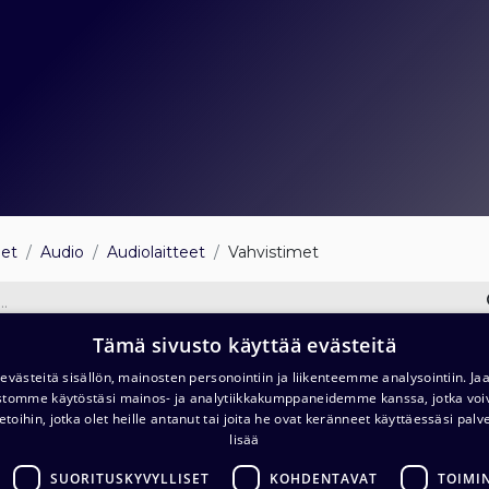
eet
Audio
Audiolaitteet
Vahvistimet
Tämä sivusto käyttää evästeitä
nensiirto
Vahvistimet
Äänimuuntimet
västeitä sisällön, mainosten personointiin ja liikenteemme analysointiin. 
ustomme käytöstäsi mainos- ja analytiikkakumppaneidemme kanssa, jotka voi
etoihin, jotka olet heille antanut tai joita he ovat keränneet käyttäessäsi palv
MuxLab 500553 2-kanavainen 
lisää
1 246,00
€
(alv. 0 %)
SUORITUSKYVYLLISET
KOHDENTAVAT
TOIMI