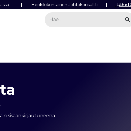
ipäivässä
|
Henkilökohtainen Johtokonsultti
|
L
ähet
a
Sähkö
Valo
Tilaa tuotteita
Yhteyst
ta​
.
vain sisäänkirjautuneena