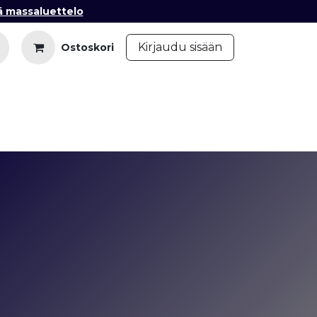
ä massaluettelo
​
Kirjaudu sisään
Ostoskori
iedot
Ota yhteyttä
Blogi