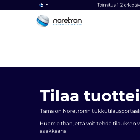
Toimitus 1-2 ark
Etusivu
Audio
Video
Dat
Tilaa tuottei
Tämä on Noretronin tukkutilausportaali
Huomioithan, että voit tehdä tilauksen 
asiakkaana.