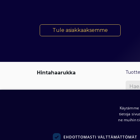
​​​​ Tule asiakkaaksemme
Tuott
Hintahaarukka
Ää
Käytämme e
tietoja siv
ne muihin ti
EHDOTTOMASTI VÄLTTÄMÄTTÖMÄT