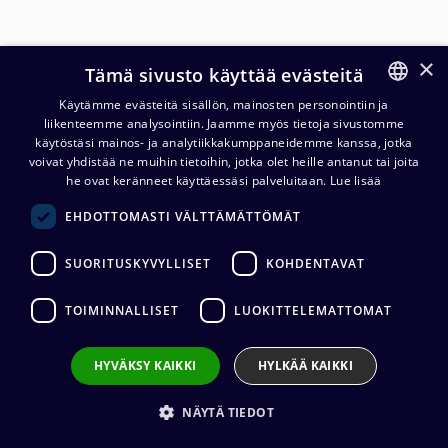
×
Tämä sivusto käyttää evästeitä
Käytämme evästeitä sisällön, mainosten personointiin ja
liikenteemme analysointiin. Jaamme myös tietoja sivustomme
FINNISH
käytöstäsi mainos- ja analytiikkakumppaneidemme kanssa, jotka
ENGLISH
voivat yhdistää ne muihin tietoihin, jotka olet heille antanut tai joita
he ovat keränneet käyttäessäsi palveluitaan.
Lue lisää
Cordial CDMX 1 FRNC kaapeli,
EHDOTTOMASTI VÄLTTÄMÄTTÖMÄT
1x2x0,22mm², 500 m kela
SUORITUSKYVYLLISET
KOHDENTAVAT
1 288,00
€
(alv. 0 %)
TOIMINNALLISET
LUOKITTELEMATTOMAT
Kaapelin valmistaja
:
Cordial
Johtimet
:
2 x 0.22 mm²
Ulkovaipan materiaali
:
FRNC
HYVÄKSY KAIKKI
HYLKÄÄ KAIKKI
Kaapelin halkaisija
:
4,6 mm
Impedanssi
:
110 ohm
NÄYTÄ TIEDOT
Sähkönumero: 0273205