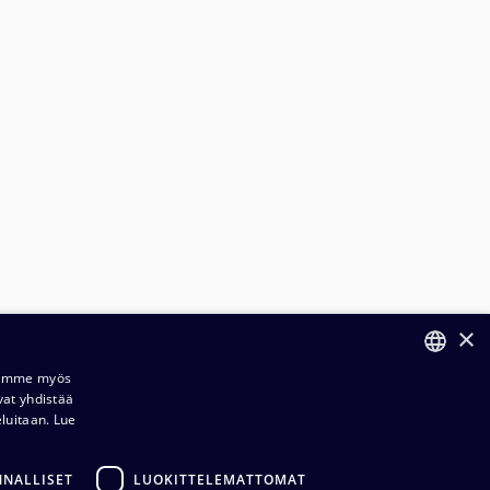
×
Jaamme myös
vat yhdistää
FINNISH
eluitaan.
Lue
ENGLISH
ilaus- ja toimitusehdot​​
NNALLISET
LUOKITTELEMATTOMAT