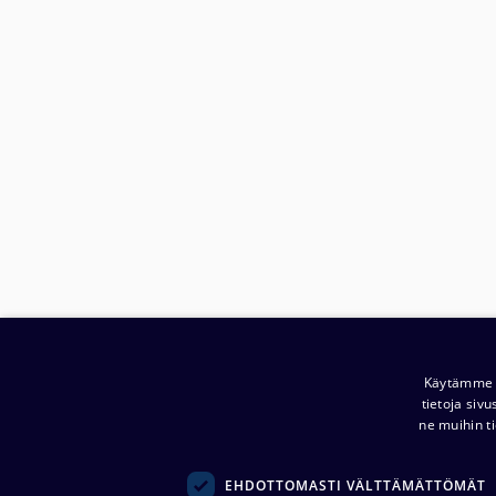
Käytämme e
tietoja siv
ne muihin ti
Yritys:
Noretron Komponentit Oy
(
0914944-2 )
EHDOTTOMASTI VÄLTTÄMÄTTÖMÄT