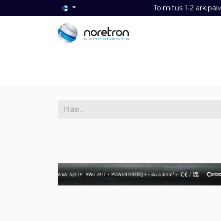
Toimitus 1-2 ark
Etusivu
Audio
Video
Dat