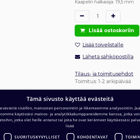
Kaapelin halkaisija
:
19,5 mm
Lisää ostoskoriin
Lisää toivelistalle
Lähetä sähköpostilla
Tilaus- ja toimitusehdot
Toimitus: 1-2 arkipäivää
Tämä sivusto käyttää evästeitä
västeitä sisällön, mainosten personointiin ja liikenteemme analysointiin. 
ustomme käytöstäsi mainos- ja analytiikkakumppaneidemme kanssa, jotka voi
etoihin, jotka olet heille antanut tai joita he ovat keränneet käyttäessäsi palv
lisää
T
Varasto ja noutopiste (ma-pe klo. 7-16)
c/o Barona Avialogis
SUORITUSKYVYLLISET
KOHDENTAVAT
TOIMI