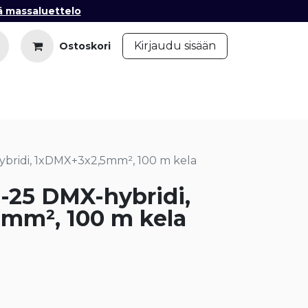
ä massaluettelo
​
Kirjaudu sisään
Ostoskori
iedot
Ota yhteyttä
Blogi
ybridi, 1xDMX+3x2,5mm², 100 m kela
-25 DMX-hybridi,
mm², 100 m kela