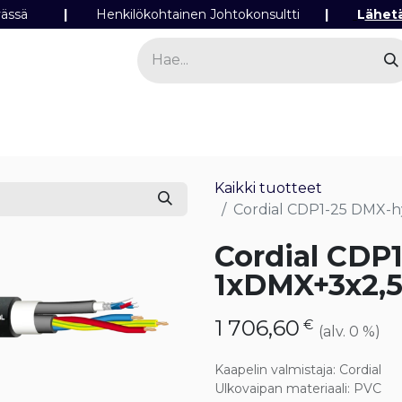
ipäivässä
|
Henkilökohtainen Johtokonsultti
|
L
ähet
a
Sähkö
Valo
Tilaa tuotteita
Yhteyst
Kaikki tuotteet
Cordial CDP1-25 DMX-h
Cordial CDP1
1xDMX+3x2,5
1 706,60
€
(alv. 0 %)
Kaapelin valmistaja
:
Cordial
Ulkovaipan materiaali
:
PVC