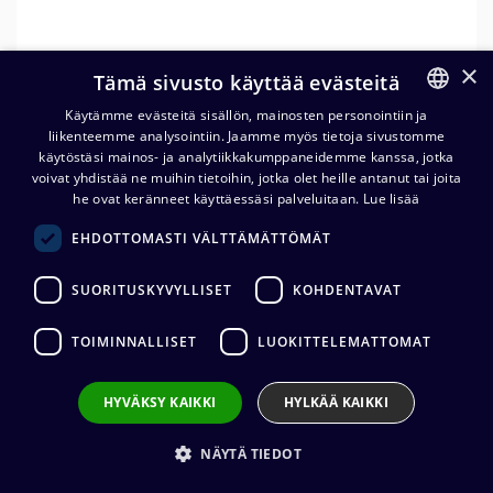
×
Tämä sivusto käyttää evästeitä
Käytämme evästeitä sisällön, mainosten personointiin ja
liikenteemme analysointiin. Jaamme myös tietoja sivustomme
FINNISH
käytöstäsi mainos- ja analytiikkakumppaneidemme kanssa, jotka
ENGLISH
voivat yhdistää ne muihin tietoihin, jotka olet heille antanut tai joita
he ovat keränneet käyttäessäsi palveluitaan.
Lue lisää
EHDOTTOMASTI VÄLTTÄMÄTTÖMÄT
Cordial CIT5 DMX-päätevastus,
5-napainen, 120 ohm
SUORITUSKYVYLLISET
KOHDENTAVAT
23,63
€
(alv. 0 %)
TOIMINNALLISET
LUOKITTELEMATTOMAT
HYVÄKSY KAIKKI
HYLKÄÄ KAIKKI
Lisää ostoskoriin
NÄYTÄ TIEDOT
Lisää toivelistalle