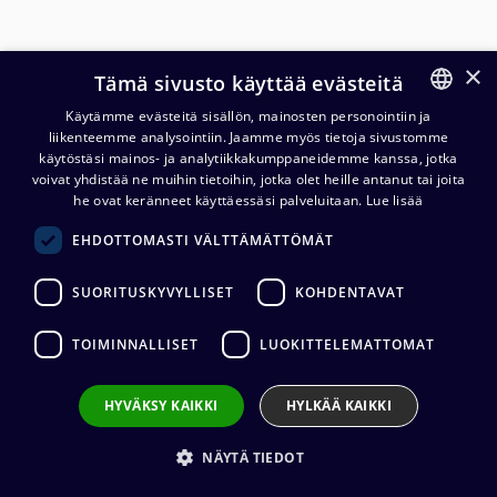
×
Tämä sivusto käyttää evästeitä
Käytämme evästeitä sisällön, mainosten personointiin ja
liikenteemme analysointiin. Jaamme myös tietoja sivustomme
FINNISH
käytöstäsi mainos- ja analytiikkakumppaneidemme kanssa, jotka
ENGLISH
voivat yhdistää ne muihin tietoihin, jotka olet heille antanut tai joita
Cordial CMD 8 DIGITAL
he ovat keränneet käyttäessäsi palveluitaan.
Lue lisää
8x2x0,14 mm², Ø12,0 mm
EHDOTTOMASTI VÄLTTÄMÄTTÖMÄT
11,65
€
(alv. 0 %)
SUORITUSKYVYLLISET
KOHDENTAVAT
Kaapelin valmistaja
:
Cordial
TOIMINNALLISET
LUOKITTELEMATTOMAT
Ulkovaipan materiaali
:
PVC
Kaapelin halkaisija
:
12,0 mm
Impedanssi
:
110 ohm
HYVÄKSY KAIKKI
HYLKÄÄ KAIKKI
NÄYTÄ TIEDOT