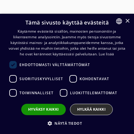
×
Tämä sivusto käyttää evästeitä
Käytämme evästeitä sisällön, mainosten personointiin ja
liikenteemme analysointiin. Jaamme myös tietoja sivustomme
FINNISH
käytöstäsi mainos- ja analytiikkakumppaneidemme kanssa, jotka
ENGLISH
voivat yhdistää ne muihin tietoihin, jotka olet heille antanut tai joita
he ovat keränneet käyttäessäsi palveluitaan.
Lue lisää
Cordial CMK 222 FRNC -
EHDOTTOMASTI VÄLTTÄMÄTTÖMÄT
mikrofonikaapeli, 100 m kela
SUORITUSKYVYLLISET
KOHDENTAVAT
142,80
€
(alv. 0 %)
TOIMINNALLISET
LUOKITTELEMATTOMAT
Kaapelin valmistaja
:
Cordial
Johtimet
:
2 x 0.22 mm²
Ulkovaipan materiaali
:
FRNC
HYVÄKSY KAIKKI
HYLKÄÄ KAIKKI
Kaapelin halkaisija
:
4,2 mm
NÄYTÄ TIEDOT
Sähkönumero: 0273206