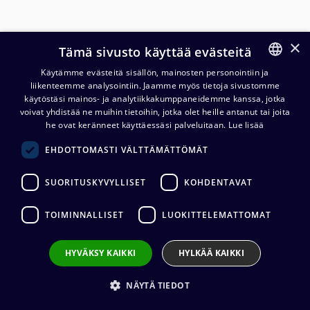
×
Tämä sivusto käyttää evästeitä
Käytämme evästeitä sisällön, mainosten personointiin ja
liikenteemme analysointiin. Jaamme myös tietoja sivustomme
FINNISH
käytöstäsi mainos- ja analytiikkakumppaneidemme kanssa, jotka
ENGLISH
voivat yhdistää ne muihin tietoihin, jotka olet heille antanut tai joita
he ovat keränneet käyttäessäsi palveluitaan.
Lue lisää
Cordial CMK 222 mikkikaapeli
EHDOTTOMASTI VÄLTTÄMÄTTÖMÄT
2x0,22mm² oranssi, 100 m kela
SUORITUSKYVYLLISET
KOHDENTAVAT
161,84
€
(alv. 0 %)
TOIMINNALLISET
LUOKITTELEMATTOMAT
Kaapelin valmistaja
:
Cordial
Johtimet
:
2 x 0.22 mm²
Ulkovaipan materiaali
:
PVC
HYVÄKSY KAIKKI
HYLKÄÄ KAIKKI
Kaapelin halkaisija
:
6,4 mm
NÄYTÄ TIEDOT