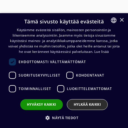
×
Tämä sivusto käyttää evästeitä
Käytämme evästeitä sisällön, mainosten personointiin ja
liikenteemme analysointiin. Jaamme myös tietoja sivustomme
FINNISH
käytöstäsi mainos- ja analytiikkakumppaneidemme kanssa, jotka
ENGLISH
voivat yhdistää ne muihin tietoihin, jotka olet heille antanut tai joita
he ovat keränneet käyttäessäsi palveluitaan.
Lue lisää
Cordial 6,3 mm/6,3 mm
EHDOTTOMASTI VÄLTTÄMÄTTÖMÄT
stereoviuhka 8-kanavainen, 3
m
SUORITUSKYVYLLISET
KOHDENTAVAT
102,76
€
(alv. 0 %)
TOIMINNALLISET
LUOKITTELEMATTOMAT
Liittimet
:
8 x 6,3 mm stereo (uros) / 8 x 6,3 mm stereo
HYVÄKSY KAIKKI
HYLKÄÄ KAIKKI
(uros)
Kaapelin valmistaja
:
Cordial
Liittimen valmistaja
:
REAN
NÄYTÄ TIEDOT
Ulkovaipan materiaali
:
PVC