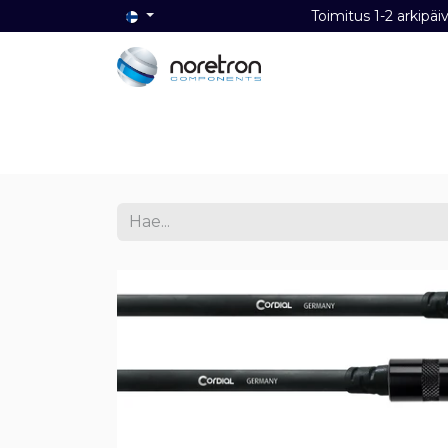
Toimitus 1-2 ark
Etusivu
Audio
Video
Dat