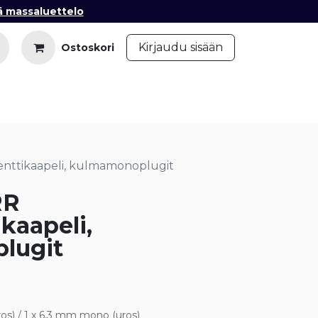
ä massaluettelo
​
Kirjaudu sisään
Ostoskori
iedot
Ota yhteyttä
Blogi
enttikaapeli, kulmamonoplugit
RR
kaapeli,
lugit
os) / 1 x 6,3 mm mono (uros)