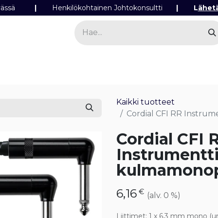
ipäivässä
|
Henkilökohtainen Johtokonsultti
|
L
ähet
a
Sähkö
Valo
Tilaa tuotteita
Yhteyst
Kaikki tuotteet
Cordial CFI RR Instrum
Cordial CFI 
Instrumentti
kulmamonop
6,16
€
(alv. 0 %)
Liittimet
:
1 x 6,3 mm mono (ur