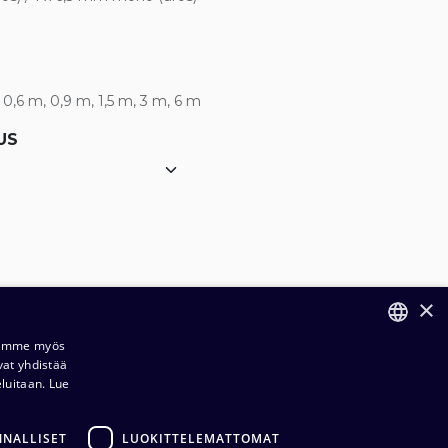
 0,6 m, 0,9 m, 1,5 m, 3 m, 6 m
US
×
Jaamme myös
vat yhdistää
FINNISH
eluitaan.
Lue
ENGLISH
NNALLISET
LUOKITTELEMATTOMAT