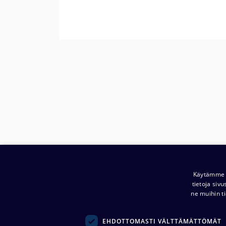
Käytämme e
tietoja siv
ne muihin ti
EHDOTTOMASTI VÄLTTÄMÄTTÖMÄT