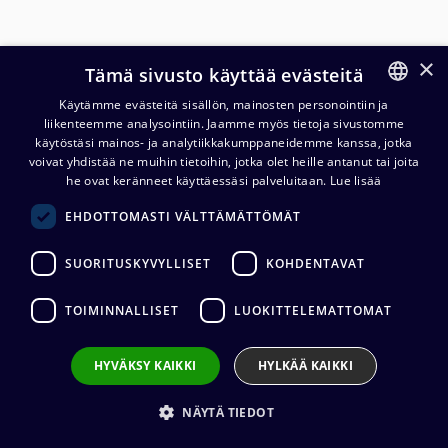
×
Tämä sivusto käyttää evästeitä
Käytämme evästeitä sisällön, mainosten personointiin ja
liikenteemme analysointiin. Jaamme myös tietoja sivustomme
FINNISH
käytöstäsi mainos- ja analytiikkakumppaneidemme kanssa, jotka
ENGLISH
voivat yhdistää ne muihin tietoihin, jotka olet heille antanut tai joita
Cordial CFM VV 6,3 mm
he ovat keränneet käyttäessäsi palveluitaan.
Lue lisää
stereoplugi kaapeli
EHDOTTOMASTI VÄLTTÄMÄTTÖMÄT
10,08
€
(alv. 0 %)
SUORITUSKYVYLLISET
KOHDENTAVAT
Kaapelin pituus
:
0,3 m, 0,6 m, 0,9 m, 1,5 m, 3 m, 6 m, 9 m
TOIMINNALLISET
LUOKITTELEMATTOMAT
Liittimet
:
1 x 6,3 mm stereo (uros) / 1 x 6,3 mm stereo (uros)
Kaapelin valmistaja
:
Cordial
Liittimen valmistaja
:
REAN
HYVÄKSY KAIKKI
HYLKÄÄ KAIKKI
Johtimet
:
2 x 0.22 mm²
Ulkovaipan materiaali
:
PVC
NÄYTÄ TIEDOT
VALITSE
KAAPELIN PITUUS