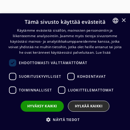
×
Tämä sivusto käyttää evästeitä
Käytämme evästeitä sisällön, mainosten personointiin ja
liikenteemme analysointiin. Jaamme myös tietoja sivustomme
FINNISH
käytöstäsi mainos- ja analytiikkakumppaneidemme kanssa, jotka
ENGLISH
voivat yhdistää ne muihin tietoihin, jotka olet heille antanut tai joita
Cordial CFU PC RCA / 6,3 mm
he ovat keränneet käyttäessäsi palveluitaan.
Lue lisää
plugi stereokaapeli
EHDOTTOMASTI VÄLTTÄMÄTTÖMÄT
14,98
€
(alv. 0 %)
SUORITUSKYVYLLISET
KOHDENTAVAT
Kaapelin pituus
:
0,3 m, 0,6 m, 0,9 m, 1,5 m, 3 m, 6 m
TOIMINNALLISET
LUOKITTELEMATTOMAT
Liittimet
:
2 x RCA (uros) / 2 x 6,3 mm (uros)
Kaapelin valmistaja
:
Cordial
Liittimen valmistaja
:
REAN
HYVÄKSY KAIKKI
HYLKÄÄ KAIKKI
Johtimet
:
2 x 0.22 mm²
Ulkovaipan materiaali
:
PVC
NÄYTÄ TIEDOT
VALITSE
KAAPELIN PITUUS