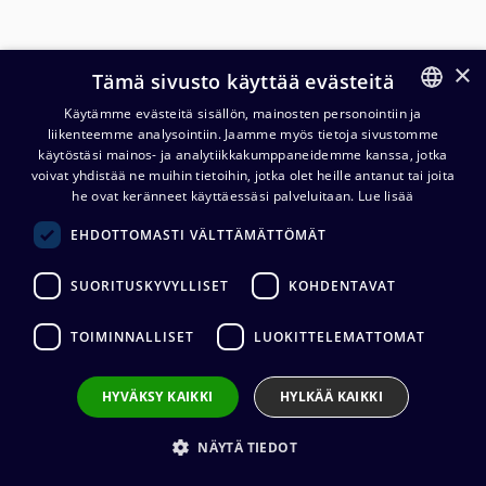
×
Tämä sivusto käyttää evästeitä
Käytämme evästeitä sisällön, mainosten personointiin ja
liikenteemme analysointiin. Jaamme myös tietoja sivustomme
FINNISH
käytöstäsi mainos- ja analytiikkakumppaneidemme kanssa, jotka
ENGLISH
voivat yhdistää ne muihin tietoihin, jotka olet heille antanut tai joita
he ovat keränneet käyttäessäsi palveluitaan.
Lue lisää
Cordial CIM VV SILVER LINE 6,3
EHDOTTOMASTI VÄLTTÄMÄTTÖMÄT
mm stereoplugi kaapeli
SUORITUSKYVYLLISET
KOHDENTAVAT
13,55
€
(alv. 0 %)
TOIMINNALLISET
LUOKITTELEMATTOMAT
Liittimet
:
1 x 6,3 mm stereo (uros) / 1 x 6,3 mm stereo (uros)
Kaapelin valmistaja
:
Cordial
Liittimen valmistaja
:
REAN SILVER
HYVÄKSY KAIKKI
HYLKÄÄ KAIKKI
Johtimet
:
2 x 0.22 mm²
Ulkovaipan materiaali
:
PVC
NÄYTÄ TIEDOT
Kaapelin pituus
:
1,5 m, 3 m