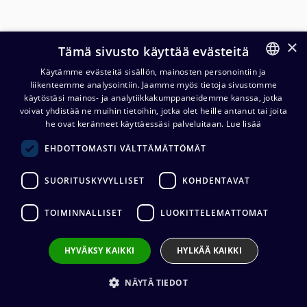
×
Tämä sivusto käyttää evästeitä
Käytämme evästeitä sisällön, mainosten personointiin ja
liikenteemme analysointiin. Jaamme myös tietoja sivustomme
FINNISH
käytöstäsi mainos- ja analytiikkakumppaneidemme kanssa, jotka
ENGLISH
voivat yhdistää ne muihin tietoihin, jotka olet heille antanut tai joita
he ovat keränneet käyttäessäsi palveluitaan.
Lue lisää
Cordial CLA LL 4 4 x 2.5 mm²
EHDOTTOMASTI VÄLTTÄMÄTTÖMÄT
Line Array kaiutinkaapeli
SUORITUSKYVYLLISET
KOHDENTAVAT
54,60
€
(alv. 0 %)
TOIMINNALLISET
LUOKITTELEMATTOMAT
Liittimet
:
1 x speakON 4 / 1 x speakON 4
CPR-luokitus
:
Eca
Kaapelin valmistaja
:
Cordial
HYVÄKSY KAIKKI
HYLKÄÄ KAIKKI
Liittimen valmistaja
:
Neutrik
Johtimet
:
4 x 2.50 mm²
NÄYTÄ TIEDOT
Ulkovaipan materiaali
:
EPR
Kaapelin pituus
:
0,5 m, 0,75 m, 1 m, 1,5 m, 2 m, 2,5 m, 3 m, 5