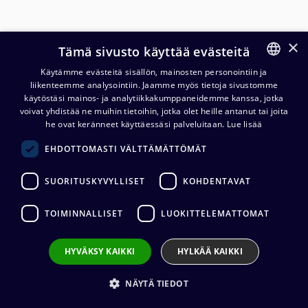
×
Tämä sivusto käyttää evästeitä
Käytämme evästeitä sisällön, mainosten personointiin ja
liikenteemme analysointiin. Jaamme myös tietoja sivustomme
FINNISH
käytöstäsi mainos- ja analytiikkakumppaneidemme kanssa, jotka
ENGLISH
voivat yhdistää ne muihin tietoihin, jotka olet heille antanut tai joita
he ovat keränneet käyttäessäsi palveluitaan.
Lue lisää
Cordial CPD FM DMX AES/EBU-
EHDOTTOMASTI VÄLTTÄMÄTTÖMÄT
kaapeli, 3-nap. liittimet
SUORITUSKYVYLLISET
KOHDENTAVAT
25,90
€
(alv. 0 %)
TOIMINNALLISET
LUOKITTELEMATTOMAT
Kaapelin pituus
:
0,5 m, 1 m, 2 m, 3 m, 5 m, 7,5 m, 10 m, 20 m
Liittimet
:
1 x XLR3 (uros) / 1 x XLR3 (naaras)
Kaapelin valmistaja
:
Cordial
HYVÄKSY KAIKKI
HYLKÄÄ KAIKKI
Liittimen valmistaja
:
Neutrik
Johtimet
:
2 x 0.34 mm²
NÄYTÄ TIEDOT
Ulkovaipan materiaali
:
PVC