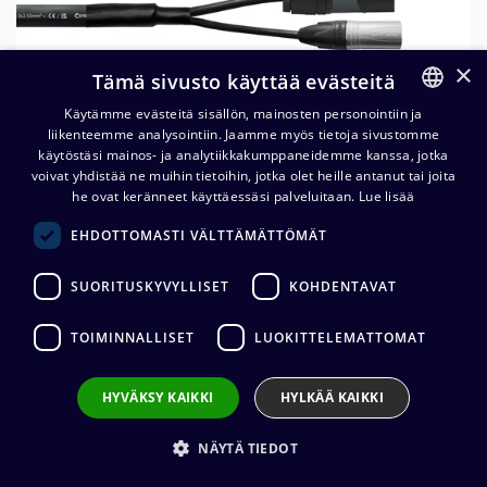
×
Tämä sivusto käyttää evästeitä
Käytämme evästeitä sisällön, mainosten personointiin ja
liikenteemme analysointiin. Jaamme myös tietoja sivustomme
FINNISH
käytöstäsi mainos- ja analytiikkakumppaneidemme kanssa, jotka
ENGLISH
voivat yhdistää ne muihin tietoihin, jotka olet heille antanut tai joita
he ovat keränneet käyttäessäsi palveluitaan.
Lue lisää
EHDOTTOMASTI VÄLTTÄMÄTTÖMÄT
Cordial CPH DMX 1-5 PWR 1-25
TRUE1 DMX5 / powerCON® 2.50
SUORITUSKYVYLLISET
KOHDENTAVAT
mm² hybridikaapeli
TOIMINNALLISET
LUOKITTELEMATTOMAT
127,68
€
(alv. 0 %)
Kaapelin pituus
:
1,5 m, 3 m, 5 m, 10 m, 15 m, 20 m
HYVÄKSY KAIKKI
HYLKÄÄ KAIKKI
Kaapelin valmistaja
:
Cordial
Liittimen valmistaja
:
Neutrik
NÄYTÄ TIEDOT
Ulkovaipan materiaali
:
PVC