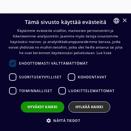
×
Tämä sivusto käyttää evästeitä
Käytämme evästeitä sisällön, mainosten personointiin ja
liikenteemme analysointiin. Jaamme myös tietoja sivustomme
FINNISH
käytöstäsi mainos- ja analytiikkakumppaneidemme kanssa, jotka
ENGLISH
voivat yhdistää ne muihin tietoihin, jotka olet heille antanut tai joita
he ovat keränneet käyttäessäsi palveluitaan.
Lue lisää
Cordial CPL PP 2x1,5mm²
EHDOTTOMASTI VÄLTTÄMÄTTÖMÄT
plugi/plugi kaiutinkaapeli
SUORITUSKYVYLLISET
KOHDENTAVAT
27,44
€
(alv. 0 %)
TOIMINNALLISET
LUOKITTELEMATTOMAT
Liittimet
:
1 x 6,3 mm mono (uros) / 1 x 6,3 mm mono (uros)
Kaapelin valmistaja
:
Cordial
Liittimen valmistaja
:
Neutrik
HYVÄKSY KAIKKI
HYLKÄÄ KAIKKI
Johtimet
:
2 x 1.50 mm²
Ulkovaipan materiaali
:
PVC
NÄYTÄ TIEDOT
Kaapelin pituus
:
1 m, 1,5 m, 3 m, 5 m, 10 m