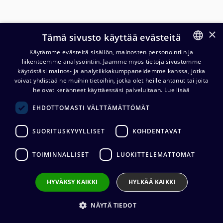
×
Tämä sivusto käyttää evästeitä
Käytämme evästeitä sisällön, mainosten personointiin ja
liikenteemme analysointiin. Jaamme myös tietoja sivustomme
FINNISH
käytöstäsi mainos- ja analytiikkakumppaneidemme kanssa, jotka
ENGLISH
voivat yhdistää ne muihin tietoihin, jotka olet heille antanut tai joita
Cordial CPM FM 234 SD
he ovat keränneet käyttäessäsi palveluitaan.
Lue lisää
mikrofonikaapelikela
EHDOTTOMASTI VÄLTTÄMÄTTÖMÄT
323,40
€
(alv. 0 %)
SUORITUSKYVYLLISET
KOHDENTAVAT
Liittimet
:
1 x XLR3 (uros) / 1 x XLR3 (naaras)
TOIMINNALLISET
LUOKITTELEMATTOMAT
Kaapelin valmistaja
:
Cordial
Liittimen valmistaja
:
Neutrik
Johtimet
:
2 x 0.34 mm²
HYVÄKSY KAIKKI
HYLKÄÄ KAIKKI
Kaapelin pituus
:
50 m, 75 m, 100 m
NÄYTÄ TIEDOT
VALITSE
KAAPELIN PITUUS