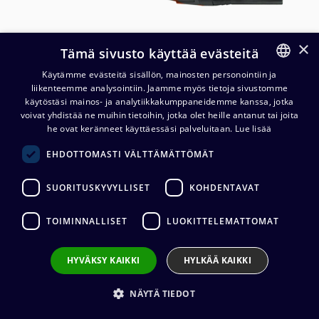
×
Tämä sivusto käyttää evästeitä
Käytämme evästeitä sisällön, mainosten personointiin ja
liikenteemme analysointiin. Jaamme myös tietoja sivustomme
FINNISH
käytöstäsi mainos- ja analytiikkakumppaneidemme kanssa, jotka
ENGLISH
voivat yhdistää ne muihin tietoihin, jotka olet heille antanut tai joita
he ovat keränneet käyttäessäsi palveluitaan.
Lue lisää
Cordial CPM FM
EHDOTTOMASTI VÄLTTÄMÄTTÖMÄT
mikrofonikaapeli, oranssi
SUORITUSKYVYLLISET
KOHDENTAVAT
30,94
€
(alv. 0 %)
TOIMINNALLISET
LUOKITTELEMATTOMAT
Liittimet
:
1 x XLR3 (uros) / 1 x XLR3 (naaras)
Kaapelin valmistaja
:
Cordial
Liittimen valmistaja
:
Neutrik
HYVÄKSY KAIKKI
HYLKÄÄ KAIKKI
Johtimet
:
2 x 0.22 mm²
Ulkovaipan materiaali
:
PVC
NÄYTÄ TIEDOT
Kaapelin pituus
:
5 m, 10 m