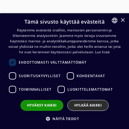
×
Tämä sivusto käyttää evästeitä
Käytämme evästeitä sisällön, mainosten personointiin ja
liikenteemme analysointiin. Jaamme myös tietoja sivustomme
FINNISH
käytöstäsi mainos- ja analytiikkakumppaneidemme kanssa, jotka
ENGLISH
voivat yhdistää ne muihin tietoihin, jotka olet heille antanut tai joita
he ovat keränneet käyttäessäsi palveluitaan.
Lue lisää
EHDOTTOMASTI VÄLTTÄMÄTTÖMÄT
Cordial CSE NN CAT6A PUR
QUAD S/FTP etherCON kaapeli
SUORITUSKYVYLLISET
KOHDENTAVAT
592,90
€
(alv. 0 %)
TOIMINNALLISET
LUOKITTELEMATTOMAT
Kaapelin pituus
:
3 m, 5 m, 10 m, 15 m, 20 m
Kaapelin valmistaja
:
Cordial
HYVÄKSY KAIKKI
HYLKÄÄ KAIKKI
Liittimen valmistaja
:
Neutrik
Ulkovaipan materiaali
:
PUR
NÄYTÄ TIEDOT
VALITSE
KAAPELIN PITUUS