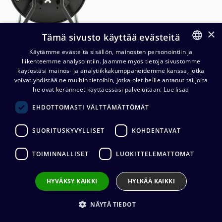
×
Tämä sivusto käyttää evästeitä
Käytämme evästeitä sisällön, mainosten personointiin ja
liikenteemme analysointiin. Jaamme myös tietoja sivustomme
FINNISH
käytöstäsi mainos- ja analytiikkakumppaneidemme kanssa, jotka
ENGLISH
voivat yhdistää ne muihin tietoihin, jotka olet heille antanut tai joita
he ovat keränneet käyttäessäsi palveluitaan.
Lue lisää
EHDOTTOMASTI VÄLTTÄMÄTTÖMÄT
Cordial CSE NN-SD CAT6A PUR
QUAD S/FTP etherCON
SUORITUSKYVYLLISET
KOHDENTAVAT
kaapelikela
TOIMINNALLISET
LUOKITTELEMATTOMAT
3 390,80
€
(alv. 0 %)
Kaapelin pituus
:
25 m, 50 m, 75 m
HYVÄKSY KAIKKI
HYLKÄÄ KAIKKI
Kaapelin valmistaja
:
Cordial
Liittimen valmistaja
:
Neutrik
NÄYTÄ TIEDOT
Ulkovaipan materiaali
:
PUR