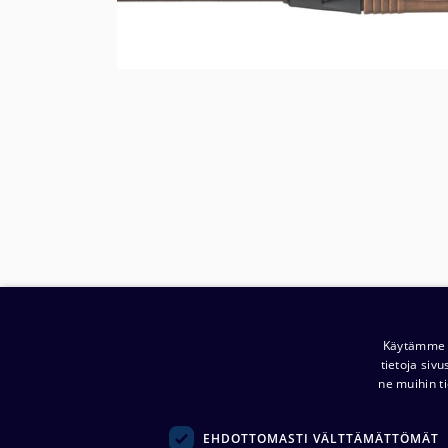
Käytämme e
tietoja siv
ne muihin ti
EHDOTTOMASTI VÄLTTÄMÄTTÖMÄT