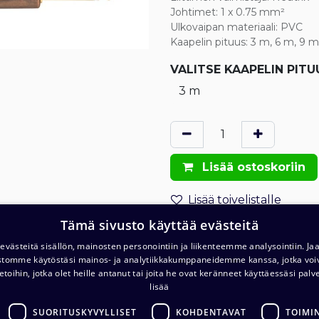
Johtimet
:
1 x 0.75 mm²
Ulkovaipan materiaali
:
PVC
Kaapelin pituus
:
3 m, 6 m, 9 m
VALITSE
KAAPELIN PITU
Lisää ostoskoriin
Lisää toivelistalle
Tämä sivusto käyttää evästeitä
Lähetä sähköpostilla
västeitä sisällön, mainosten personointiin ja liikenteemme analysointiin. 
ustomme käytöstäsi mainos- ja analytiikkakumppaneidemme kanssa, jotka voi
Tilaus- ja toimitusehdot
etoihin, jotka olet heille antanut tai joita he ovat keränneet käyttäessäsi palv
Toimitus: 1-2 arkipäivää
lisää
SUORITUSKYVYLLISET
KOHDENTAVAT
TOIMI