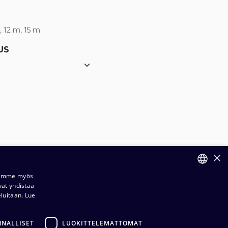
, 12 m, 15 m
US
×
Jaamme myös
vat yhdistää
FINNISH
eluitaan.
Lue
ENGLISH
NNALLISET
LUOKITTELEMATTOMAT