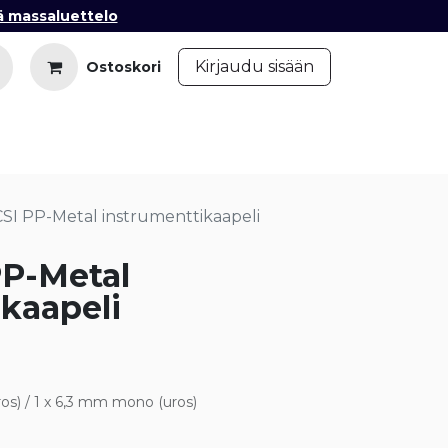
ä massaluettelo
​
Kirjaudu sisään
Ostoskori
iedot
Ota yhteyttä
Blogi
CSI PP-Metal instrumenttikaapeli
PP-Metal
kaapeli
os) / 1 x 6,3 mm mono (uros)