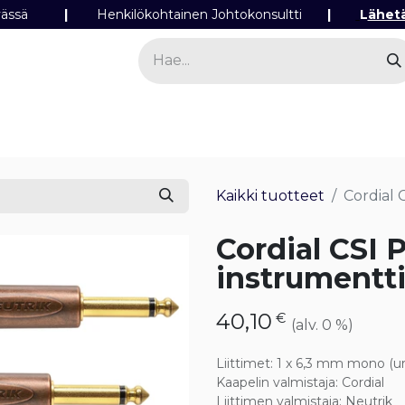
ipäivässä
|
Henkilökohtainen Johtokonsultti
|
L
ähet
a
Sähkö
Valo
Tilaa tuotteita
Yhteyst
Kaikki tuotteet
Cordial 
Cordial CSI 
instrumentti
40,10
€
(alv. 0 %)
Liittimet
:
1 x 6,3 mm mono (ur
Kaapelin valmistaja
:
Cordial
Liittimen valmistaja
:
Neutrik