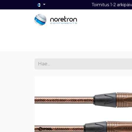
Toimitus 1-2 ark
Etusivu
Audio
Video
Dat