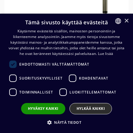
×
Tämä sivusto käyttää evästeitä
Käytämme evästeitä sisällön, mainosten personointiin ja
liikenteemme analysointiin. Jaamme myös tietoja sivustomme
FINNISH
käytöstäsi mainos- ja analytiikkakumppaneidemme kanssa, jotka
ENGLISH
voivat yhdistää ne muihin tietoihin, jotka olet heille antanut tai joita
he ovat keränneet käyttäessäsi palveluitaan.
Lue lisää
EHDOTTOMASTI VÄLTTÄMÄTTÖMÄT
Cordial CXI PR
instrumenttikaapeli
SUORITUSKYVYLLISET
KOHDENTAVAT
plugi/kulmaplugi
TOIMINNALLISET
LUOKITTELEMATTOMAT
23,66
€
(alv. 0 %)
Liittimet
:
1 x 6,3 mm mono (uros) / 1 x 6,3 mm mono (uros)
HYVÄKSY KAIKKI
HYLKÄÄ KAIKKI
Kaapelin valmistaja
:
Cordial
Liittimen valmistaja
:
Neutrik
NÄYTÄ TIEDOT
Johtimet
:
1 x 0.22 mm²