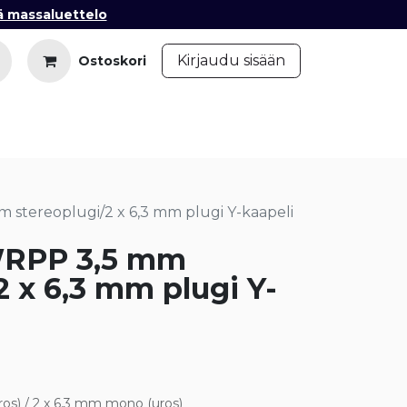
ä massaluettelo
​
Kirjaudu sisään
Ostoskori
iedot
Ota yhteyttä
Blogi
 stereoplugi/2 x 6,3 mm plugi Y-kaapeli
WRPP 3,5 mm
2 x 6,3 mm plugi Y-
ros) / 2 x 6,3 mm mono (uros)