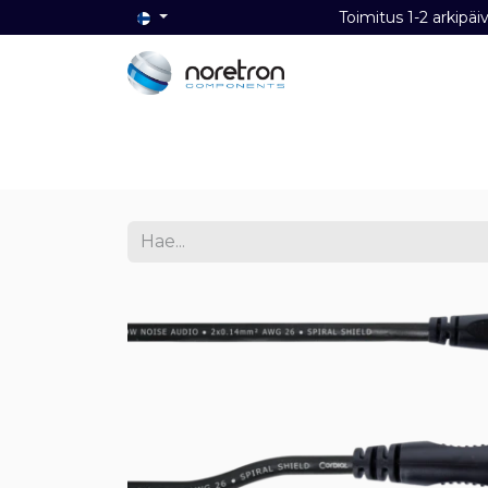
Toimitus 1-2 ark
Etusivu
Audio
Video
Dat