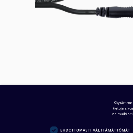
Käytämme e
tietoja siv
ne muihin ti
EHDOTTOMASTI VÄLTTÄMÄTTÖMÄT