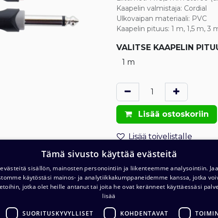
Kaapelin valmistaja
:
Cordial
Ulkovaipan materiaali
:
PVC
Kaapelin pituus
:
1 m, 1,5 m, 3 
VALITSE
KAAPELIN PITU
Lisää ostoskoriin
Lisää toivelistalle
Tämä sivusto käyttää evästeitä
Lähetä sähköpostilla
västeitä sisällön, mainosten personointiin ja liikenteemme analysointiin. 
ustomme käytöstäsi mainos- ja analytiikkakumppaneidemme kanssa, jotka voi
Tilaus- ja toimitusehdot
etoihin, jotka olet heille antanut tai joita he ovat keränneet käyttäessäsi palv
Toimitus: 1-2 arkipäivää
lisää
SUORITUSKYVYLLISET
KOHDENTAVAT
TOIMI