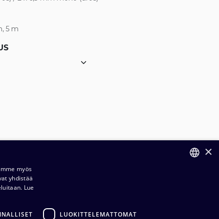
m, 5 m
US
×
Jaamme myös
vat yhdistää
FINNISH
eluitaan.
Lue
ENGLISH
NNALLISET
LUOKITTELEMATTOMAT