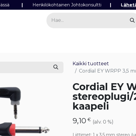
ipäivässä
|
Henkilökohtainen Johtokonsultti
|
L
ähet
a
Sähkö
Valo
Tilaa tuotteita
Yhteyst
Kaikki tuotteet
Cordial EY WRPP 3,5 mm
Cordial EY 
stereoplugi/
kaapeli
9,10
€
(alv. 0 %)
Liittimet
:
1 x 3,5 mm stereo (u