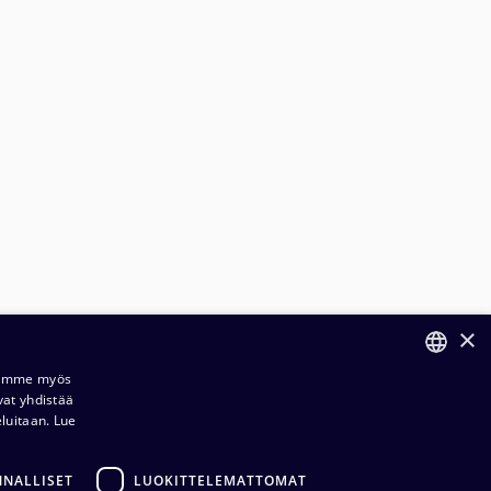
×
Jaamme myös
vat yhdistää
FINNISH
eluitaan.
Lue
ENGLISH
NNALLISET
LUOKITTELEMATTOMAT