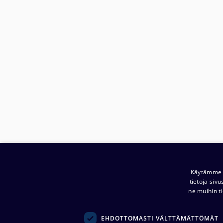
Käytämme e
tietoja siv
ne muihin ti
EHDOTTOMASTI VÄLTTÄMÄTTÖMÄT
Yritys: