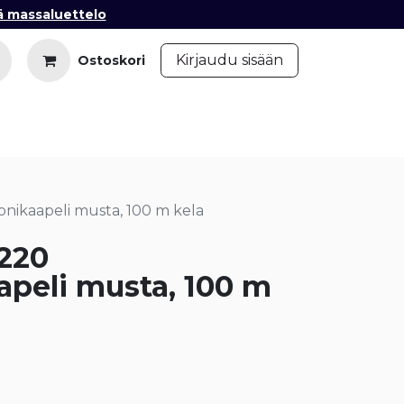
ä massaluettelo
​
Kirjaudu sisään
Ostoskori
iedot
Ota yhteyttä
Blogi
onikaapeli musta, 100 m kela
 220
apeli musta, 100 m