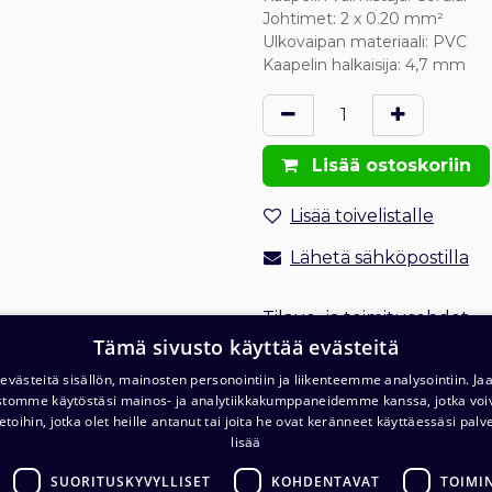
Johtimet
:
2 x 0.20 mm²
Ulkovaipan materiaali
:
PVC
Kaapelin halkaisija
:
4,7 mm
Lisää ostoskoriin
Lisää toivelistalle
Lähetä sähköpostilla
Tilaus- ja toimitusehdot
Tämä sivusto käyttää evästeitä
Toimitus: 1-2 arkipäivää
västeitä sisällön, mainosten personointiin ja liikenteemme analysointiin. 
ustomme käytöstäsi mainos- ja analytiikkakumppaneidemme kanssa, jotka voi
etoihin, jotka olet heille antanut tai joita he ovat keränneet käyttäessäsi palv
lisää
SUORITUSKYVYLLISET
KOHDENTAVAT
TOIMI