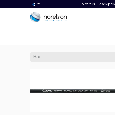
Toimitus 1-2 ark
Etusivu
Audio
Video
Dat