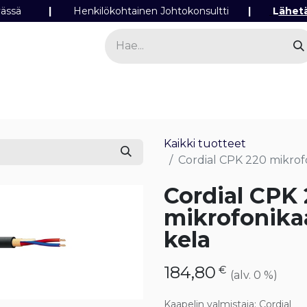
ipäivässä
|
Henkilökohtainen Johtokonsultti
|
L
ähet
a
Sähkö
Valo
Tilaa tuotteita
Yhteyst
Kaikki tuotteet
Cordial CPK 220 mikrof
Cordial CPK
mikrofonika
kela
184,80
€
(alv. 0 %)
Kaapelin valmistaja
:
Cordial