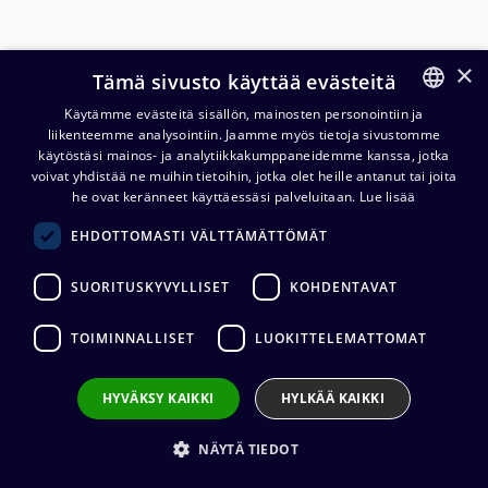
×
Tämä sivusto käyttää evästeitä
Käytämme evästeitä sisällön, mainosten personointiin ja
liikenteemme analysointiin. Jaamme myös tietoja sivustomme
FINNISH
käytöstäsi mainos- ja analytiikkakumppaneidemme kanssa, jotka
ENGLISH
voivat yhdistää ne muihin tietoihin, jotka olet heille antanut tai joita
he ovat keränneet käyttäessäsi palveluitaan.
Lue lisää
Contrik Power Strip XO TRUE1
EHDOTTOMASTI VÄLTTÄMÄTTÖMÄT
IN/OUT - 3x Schuko OUT
SUORITUSKYVYLLISET
KOHDENTAVAT
193,68
€
(alv. 0 %)
TOIMINNALLISET
LUOKITTELEMATTOMAT
Liittimen valmistaja
:
Neutrik
HYVÄKSY KAIKKI
HYLKÄÄ KAIKKI
Lisää ostoskoriin
NÄYTÄ TIEDOT